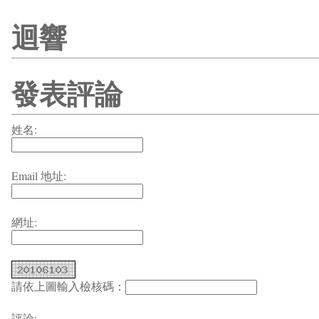
迴響
發表評論
姓名:
Email 地址:
網址:
請依上圖輸入檢核碼：
評論: