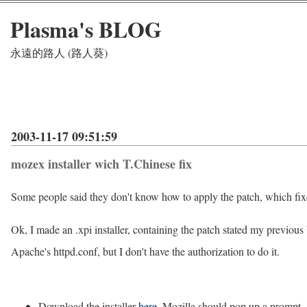
Plasma's BLOG
永遠的路人 (路人葵)
2003-11-17 09:51:59
mozex installer wich T.Chinese fix
Some people said they don't know how to apply the patch, which fixe
Ok, I made an .xpi installer, containing the patch stated my previous 
Apache's httpd.conf, but I don't have the authorization to do it.
Download the installer
here
. Mozilla should pop up a prompt, a