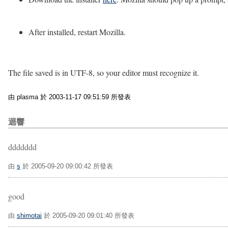
After installed, restart Mozilla.
The file saved is in UTF-8, so your editor must recognize it.
由 plasma 於 2003-11-17 09:51:59 所發表
迴響
ddddddd
由
s
於 2005-09-20 09:00:42 所發表
good
由
shimotai
於 2005-09-20 09:01:40 所發表