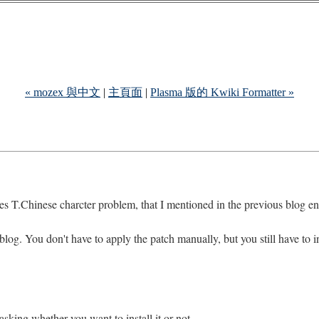
« mozex 與中文
|
主頁面
|
Plasma 版的 Kwiki Formatter »
s T.Chinese charcter problem, that I mentioned in the previous blog en
blog. You don't have to apply the patch manually, but you still have to i
sking whether you want to install it or not..