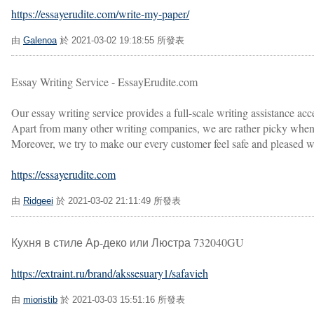
https://essayerudite.com/write-my-paper/
由
Galenoa
於 2021-03-02 19:18:55 所發表
Essay Writing Service - EssayErudite.com
Our essay writing service provides a full-scale writing assistance acc
Apart from many other writing companies, we are rather picky when f
Moreover, we try to make our every customer feel safe and pleased wi
https://essayerudite.com
由
Ridgeei
於 2021-03-02 21:11:49 所發表
Кухня в стиле Ар-деко или Люстра 732040GU
https://extraint.ru/brand/akssesuary1/safavieh
由
mioristib
於 2021-03-03 15:51:16 所發表