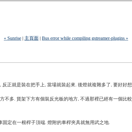
« Sunrise
|
主頁面
|
Bus error while compiling gstreamer-plugins »
, 反正就是裝在把手上, 當場就裝起來. 後燈就複雜多了, 要好好想
後燈的地方不多. 貨架下方有個裝反光板的地方, 不過那裡已經有一個
腳踏車固定在一根桿子頂端. 燈附的車桿夾具就無用武之地.