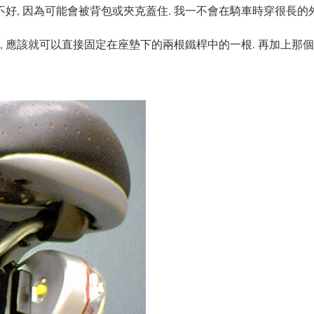
好, 因為可能會被背包或夾克蓋住. 我一不會在騎車時穿很長的外
, 應該就可以直接固定在座墊下的兩根鐵桿中的一根. 再加上那個