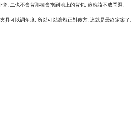
套, 二也不會背那種會拖到地上的背包, 這應該不成問題.
夾具可以調角度, 所以可以讓燈正對後方. 這就是最終定案了.