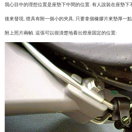
我心目中的理想位置是座墊下中間的位置. 有人說裝在座墊下不
後來發現, 燈具有附一個小的夾具, 只要拿個橡膠片來墊厚一點
附上照片兩幀. 這張可以很清楚地看出燈座固定的位置: