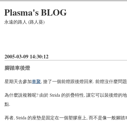
Plasma's BLOG
永遠的路人 (路人葵)
2005-03-09 14:30:12
腳踏車後燈
星期天去參加
車聚
, 搶了一個前燈跟後燈回來. 前燈沒什麼問題
為什麼說複雜呢? 由於 Strida 的折疊特性, 讓它可以裝
點.
再者, Strida 的座墊是固定在一個塑膠座上, 而不是像一般