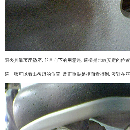
讓夾具靠著座墊座, 並且向下的用意是, 這樣是比較安定的位置
這一張可以看出後燈的位置. 反正重點是後面看得到, 沒對在