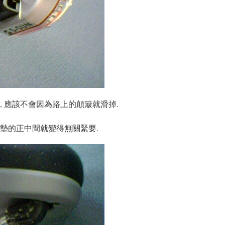
, 應該不會因為路上的顛簸就滑掉.
座墊的正中間就變得無關緊要.