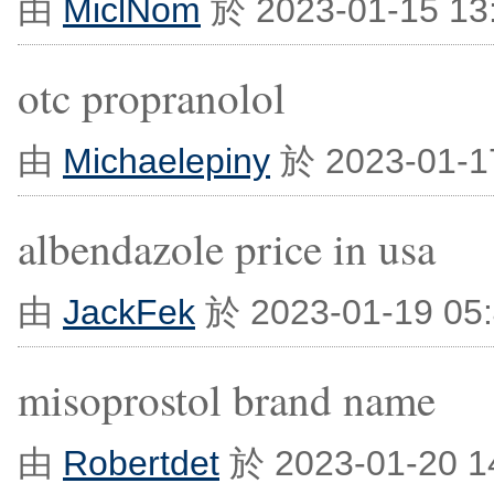
由
MiclNom
於 2023-01-15 1
otc propranolol
由
Michaelepiny
於 2023-01-1
albendazole price in usa
由
JackFek
於 2023-01-19 0
misoprostol brand name
由
Robertdet
於 2023-01-20 