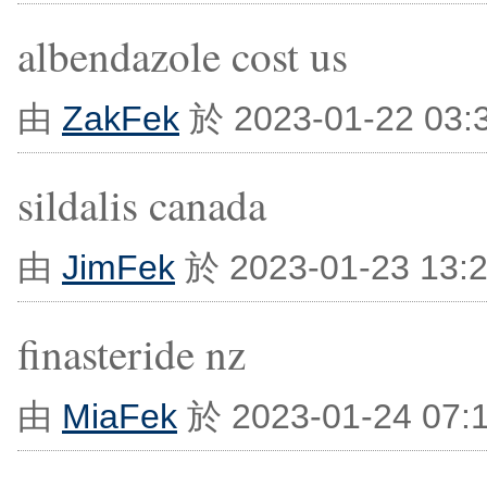
albendazole cost us
由
ZakFek
於 2023-01-22 03
sildalis canada
由
JimFek
於 2023-01-23 13
finasteride nz
由
MiaFek
於 2023-01-24 07