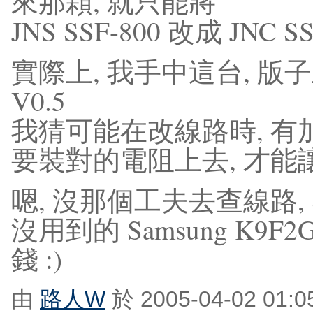
來那顆, 就只能將
JNS SSF-800 改成 JNC SSF
實際上, 我手中這台, 版子上
V0.5
我猜可能在改線路時, 有
要裝對的電阻上去, 才能讓另
嗯, 沒那個工夫去查線路, S
沒用到的 Samsung K9F2
錢 :)
由
路人W
於 2005-04-02 01: