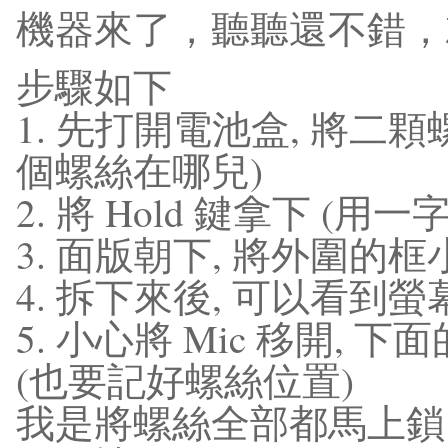
機器來了，聽聽還不錯，
步驟如下
1. 先打開電池盒, 將二顆
個螺絲在哪兒)
2. 將 Hold 鍵拿下 
3. 面版朝下, 將外圍的
4. 拆下來後, 可以看
5. 小心將 Mic 移開,
(也要記好螺絲位置)
我是將螺絲全部都馬上鎖