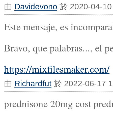
由
Davidevono
於 2020-04-10
Este mensaje, es incomparab
Bravo, que palabras..., el 
https://mixfilesmaker.com/
由
Richardfut
於 2022-06-17 
prednisone 20mg cost predn