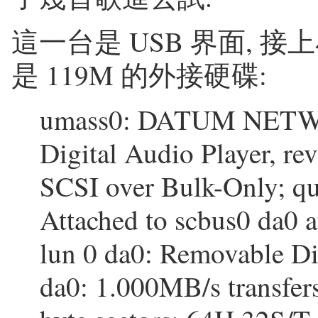
這一台是 USB 界面, 接上小
是 119M 的外接硬碟:
umass0: DATUM NETWO
Digital Audio Player, re
SCSI over Bulk-Only; qu
Attached to scbus0 da0 a
lun 0 da0:
Removable Di
da0: 1.000MB/s transfe