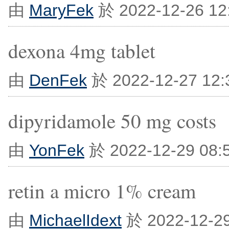
由
MaryFek
於 2022-12-26 1
dexona 4mg tablet
由
DenFek
於 2022-12-27 12
dipyridamole 50 mg costs
由
YonFek
於 2022-12-29 08
retin a micro 1% cream
由
MichaelIdext
於 2022-12-2