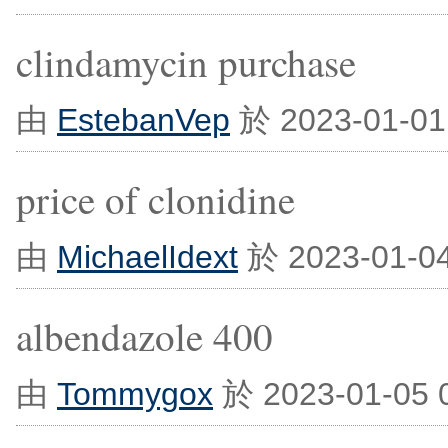
clindamycin purchase
由
EstebanVep
於 2023-01-0
price of clonidine
由
MichaelIdext
於 2023-01-0
albendazole 400
由
Tommygox
於 2023-01-05