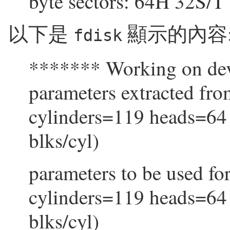
byte sectors: 64H 32S/T
以下是
顯示的內容
fdisk
******* Working on dev
parameters extracted from
cylinders=119 heads=64 
blks/cyl)
parameters to be used fo
cylinders=119 heads=64 
blks/cyl)