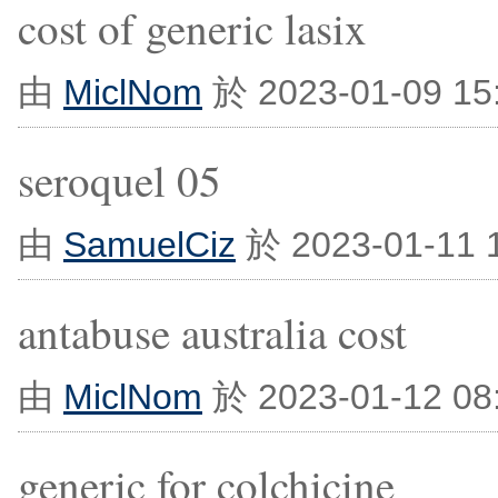
cost of generic lasix
由
MiclNom
於 2023-01-09 1
seroquel 05
由
SamuelCiz
於 2023-01-11
antabuse australia cost
由
MiclNom
於 2023-01-12 0
generic for colchicine