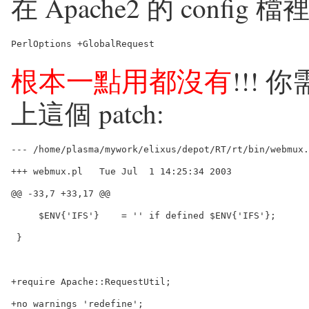
在 Apache2 的 config 
根本一點用都沒有
!!! 
上這個 patch:
--- /home/plasma/mywork/elixus/depot/RT/rt/bin/webmux.
+++ webmux.pl   Tue Jul  1 14:25:34 2003

@@ -33,7 +33,17 @@

     $ENV{'IFS'}    = '' if defined $ENV{'IFS'};

 }

+require Apache::RequestUtil;

+no warnings 'redefine';
