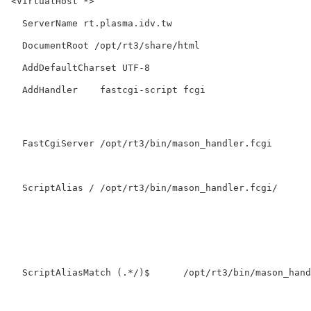
<VirtualHost *>

  ServerName rt.plasma.idv.tw

  DocumentRoot /opt/rt3/share/html

  AddDefaultCharset UTF-8

  AddHandler    fastcgi-script fcgi

  FastCgiServer /opt/rt3/bin/mason_handler.fcgi
  ScriptAlias / /opt/rt3/bin/mason_handler.fcgi/
  ScriptAliasMatch (.*/)$      /opt/rt3/bin/mason_hand