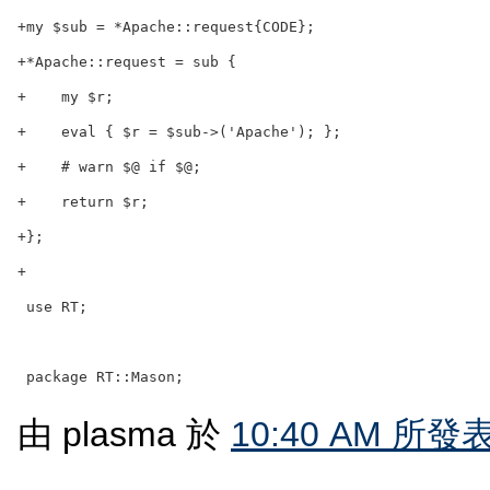
+my $sub = *Apache::request{CODE};

+*Apache::request = sub {

+    my $r;

+    eval { $r = $sub->('Apache'); };

+    # warn $@ if $@;

+    return $r;

+};

+

 use RT;

由 plasma 於
10:40 AM 所發