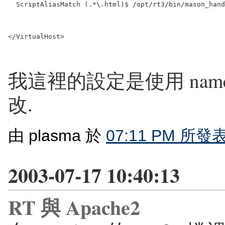
  ScriptAliasMatch (.*\.html)$ /opt/rt3/bin/mason_hand
</VirtualHost>
我這裡的設定是使用 named v
改.
由 plasma 於
07:11 PM 所發
2003-07-17 10:40:13
RT 與 Apache2