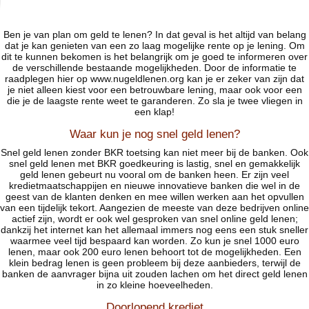
Ben je van plan om geld te lenen? In dat geval is het altijd van belang
dat je kan genieten van een zo laag mogelijke rente op je lening. Om
dit te kunnen bekomen is het belangrijk om je goed te informeren over
de verschillende bestaande mogelijkheden. Door de informatie te
raadplegen hier op www.nugeldlenen.org kan je er zeker van zijn dat
je niet alleen kiest voor een betrouwbare lening, maar ook voor een
die je de laagste rente weet te garanderen. Zo sla je twee vliegen in
een klap!
Waar kun je nog snel geld lenen?
Snel geld lenen zonder BKR toetsing kan niet meer bij de banken. Ook
snel geld lenen met BKR goedkeuring is lastig, snel en gemakkelijk
geld lenen gebeurt nu vooral om de banken heen. Er zijn veel
kredietmaatschappijen en nieuwe innovatieve banken die wel in de
geest van de klanten denken en mee willen werken aan het opvullen
van een tijdelijk tekort. Aangezien de meeste van deze bedrijven online
actief zijn, wordt er ook wel gesproken van snel online geld lenen;
dankzij het internet kan het allemaal immers nog eens een stuk sneller
waarmee veel tijd bespaard kan worden. Zo kun je snel 1000 euro
lenen, maar ook 200 euro lenen behoort tot de mogelijkheden. Een
klein bedrag lenen is geen probleem bij deze aanbieders, terwijl de
banken de aanvrager bijna uit zouden lachen om het direct geld lenen
in zo kleine hoeveelheden.
Doorlopend krediet