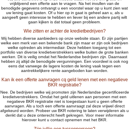
vrijblijvend een offerte aan te vragen. Na het invullen van de
benodigde gegevens ontvangt u een voorstel waar op u kunt zien wat
uw lening gaat kosten. Of u hier op in gaat is geheel aan u, als u
aangeeft geen interesse te hebben en liever bij een andere partij wilt
gaan kijken is dat totaal geen probleem.
Wie zitten er achter de kredietbedrijven?
Wij hebben diverse aanbieders op onze website staan. Er zijn partijen
welke een merk van een bekende bank zijn maar er zijn ook bedrijven
welke optreden als intermediair. Deze hebben toegang tot een
portfolio van diverse kredietverstrekkers welke buiten de grote banken
werken. Dit is veilig omdat het Nederlandse bedrijven zijn. Daarnaast
hebben zij altijd de benodigde vergunningen. Een voordeel is ook nog
eens dat vanwege de lagere kosten de lening vaak tegen een
aantrekkelijkere rente aangeboden kan worden.
Kan ik een offerte aanvragen cq geld lenen met een negatieve
BKR registratie?
Nee. De bedrijven welke wij promoten zijn Nederlandse gecertificeerde
kredietverstrekkers. Omdat het geld uitlenen aan personen met een
negatieve BKR registratie niet is toegestaan kunt u geen offerte
aanvragen. Als u toch een offerte aanvraagt zal deze vrijwel direct
afgekeurd worden. Probeer uw BKR notering te laten verwijderen als u
denkt dat u deze onterecht heeft gekregen. Voor meer informatie
hierover kunt u contact opnemen met het BKR.
Zijn jullie een tussenpersoon?