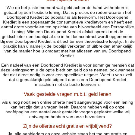
Wie op het juiste moment wat geld achter de hand wil hebben is
gebaat bij een flexibele lening. Dat is precies de reden waarom het
Doorlopend Krediet zo populair is als leenvorm. Het Doorlopend
Krediet is een zogenaamde consumptieve kredietvorm en heeft een
aantal grote voordelen ten opzichte van bijvoorbeeld een Persoonlijke
Lening. Wie een Doorlopend Krediet afsluit spreekt met de
geldschieter een looptijd af die in het leencontract wordt opgenomen.
Bij een Doorlopend Krediet is dit echter een theoretische looptijd. In de
praktijk kan u namelijk de looptijd verkorten of uitbreiden afhankelijk
van de manier hoe u omgaat met het aflossen van uw Doorlopend
Krediet.
Een nadeel van een Doorlopend Krediet is voor sommige mensen dat
deze leningsvorm u de optie biedt om geld op te nemen, ook wanneer
dat niet direct nodig is voor een specifieke uitgave. Weet u van uzelf
dat u gemakkelijk geld uitgeeft dan is een Doorlopend Krediet
misschien niet de beste leenvorm.
Vaak gestelde vragen m.b.t. geld lenen
Als u nog nooit een online offerte heeft aangevraagd voor een lening
kan het zijn dat u vragen heeft. Daarom hebben wij op onze
hoofdpagina een aantal vaak gestelde vragen geplaatst welke wij
ontvangen hebben van onze bezoekers.
Zijn de offertes echt gratis en vrijblijvend?
Ja, alle aanbieders op onze website staan het toe om gratis en