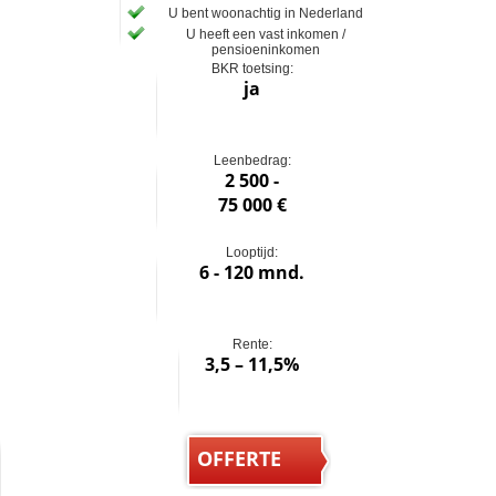
U bent woonachtig in Nederland
U heeft een vast inkomen /
pensioeninkomen
BKR toetsing:
ja
Leenbedrag:
2 500 -
75 000 €
Looptijd:
6 - 120 mnd.
Rente:
3,5 – 11,5%
OFFERTE