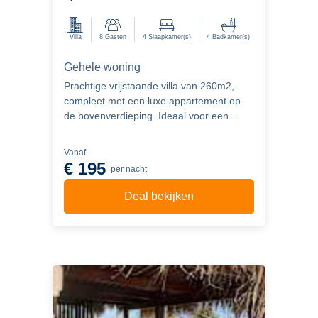
Netherlands
Villa
8
Gasten
4
Slaapkamer(s)
4
Badkamer(s)
Gehele woning
Prachtige vrijstaande villa van 260m2,
compleet met een luxe appartement op
de bovenverdieping. Ideaal voor een
groep van 8 personen, deze villa is
gelegen op een weelderige 580m2
Vanaf
tropische tuin en beschikt over meerdere
€ 195
per nacht
220V stopcontacten, evenals een ruim
overdekt terras met buitenmeubilair.
Deal bekijken
Parkeren is mogelijk op het terrein.