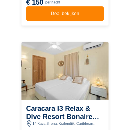
€ 150
per nacht
Deal bekijken
Caracara I3 Relax &
Dive Resort Bonaire
Village
14 Kaya Sirena, Kralendijk, Caribbean
Netherlands