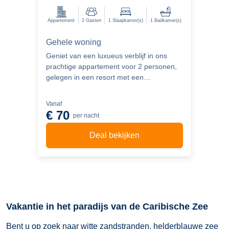
Appartement
2
Gasten
1
Slaapkamer(s)
1
Badkamer(s)
Gehele woning
Geniet van een luxueus verblijf in ons
prachtige appartement voor 2 personen,
gelegen in een resort met een
gemeenschappelijk zwembad en
tropische tuin. Onze accommodatie biedt
Vanaf
alles wat u nodig heeft voor een
€ 70
per nacht
comfortabel verblijf, met een bruikbare
oppervlakte van ongeveer 62m2.
Deal bekijken
Vakantie in het paradijs van de Caribische Zee
Bent u op zoek naar witte zandstranden, helderblauwe zee