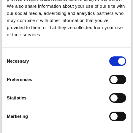
DiveFactory.
We also share information about your use of our site with
Wilt u meer informatie? Neem contact met ons op via
our social media, advertising and analytics partners who
telefoon, email of chat.
may combine it with other information that you’ve
Wij zijn 7 dagen per week van 9:00 tot 21:00 uur (CET)
provided to them or that they’ve collected from your use
bereikbaar op +31 (0) 50 8200955. Ons e-mail adres is
of their services.
info@bonaireparadise.nl
Consent
Necessary
Selection
Preferences
Statistics
Marketing