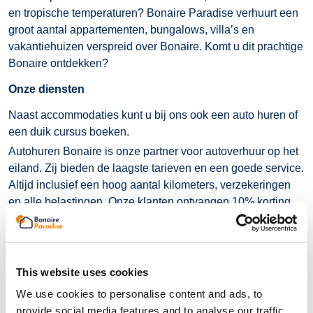
en tropische temperaturen? Bonaire Paradise verhuurt een
groot aantal appartementen, bungalows, villa’s en
vakantiehuizen verspreid over Bonaire. Komt u dit prachtige
Bonaire ontdekken?
Onze diensten
Naast accommodaties kunt u bij ons ook een auto huren of
een duik cursus boeken.
Autohuren Bonaire is onze partner voor autoverhuur op het
eiland. Zij bieden de laagste tarieven en een goede service.
Altijd inclusief een hoog aantal kilometers, verzekeringen
en alle belastingen. Onze klanten ontvangen 10% korting
bij het huren van een auto.
Duik cursussen bieden wij aan met onze partner
DiveFactory! Zij laten u graag de prachtige
onderwaterwereld zien. Hiervoor is ervaring geen vereiste,
This website uses cookies
want de wateren van Bonaire staan bekend als
We use cookies to personalise content and ads, to
laagdrempelig. Onze klanten ontvangen 20% korting bij
provide social media features and to analyse our traffic.