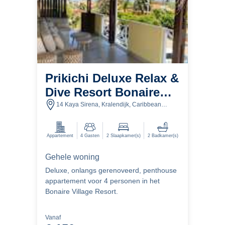
Prikichi Deluxe Relax &
Dive Resort Bonaire
Village
14 Kaya Sirena, Kralendijk, Caribbean
Netherlands
Appartement
4
Gasten
2
Slaapkamer(s)
2
Badkamer(s)
Gehele woning
Deluxe, onlangs gerenoveerd, penthouse
appartement voor 4 personen in het
Bonaire Village Resort.
Vanaf