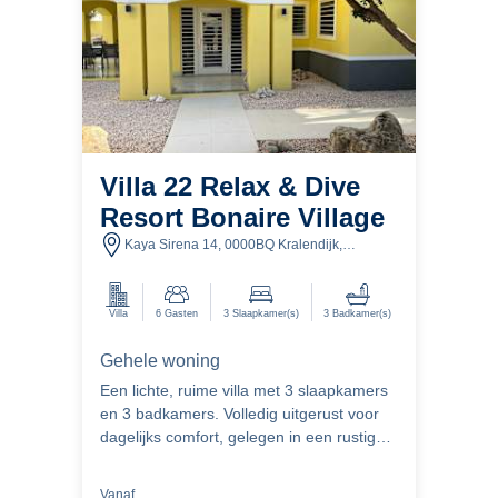
Villa 22 Relax & Dive
Resort Bonaire Village
Kaya Sirena 14, 0000BQ Kralendijk,
Caribbean Netherlands
Villa
6
Gasten
3
Slaapkamer(s)
3
Badkamer(s)
Gehele woning
Een lichte, ruime villa met 3 slaapkamers
en 3 badkamers. Volledig uitgerust voor
dagelijks comfort, gelegen in een rustige
tropische tuin. Alles wat je nodig hebt om
te ontspannen en je thuis te voelen.
Vanaf