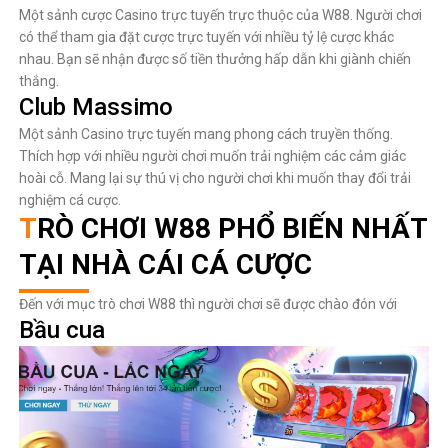
Một sảnh cược Casino trực tuyến trực thuộc của W88. Người chơi
có thể tham gia đặt cược trực tuyến với nhiều tỷ lệ cược khác
nhau. Bạn sẽ nhận được số tiền thưởng hấp dẫn khi giành chiến
thắng.
Club Massimo
Một sảnh Casino trực tuyến mang phong cách truyền thống.
Thích hợp với nhiều người chơi muốn trải nghiệm các cảm giác
hoài cỗ. Mang lại sự thú vị cho người chơi khi muốn thay đổi trải
nghiệm cá cược.
TRÒ CHƠI W88 PHỔ BIẾN NHẤT
TẠI NHÀ CÁI CÁ CƯỢC
Đến với mục trò chơi W88 thì người chơi sẽ được chào đón với
Bầu cua