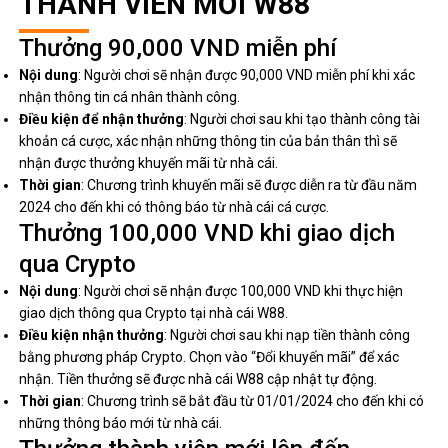
THÀNH VIÊN MỚI W88
Thưởng 90,000 VND miễn phí
Nội dung
: Người chơi sẽ nhận được 90,000 VND miễn phí khi xác
nhận thông tin cá nhân thành công.
Điều kiện để nhận thưởng
: Người chơi sau khi tạo thành công tài
khoản cá cược, xác nhận những thông tin của bản thân thì sẽ
nhận được thưởng khuyến mãi từ nhà cái.
Thời gian
: Chương trình khuyến mãi sẽ được diễn ra từ đầu năm
2024 cho đến khi có thông báo từ nhà cái cá cược.
Thưởng 100,000 VND khi giao dịch
qua Crypto
Nội dung
: Người chơi sẽ nhận được 100,000 VND khi thực hiện
giao dịch thông qua Crypto tại nhà cái W88.
Điều kiện nhận thưởng
: Người chơi sau khi nạp tiền thành công
bằng phương pháp Crypto. Chọn vào “Đổi khuyến mãi” để xác
nhận. Tiền thưởng sẽ được nhà cái W88 cập nhật tự động.
Thời gian
: Chương trình sẽ bắt đầu từ 01/01/2024 cho đến khi có
những thông báo mới từ nhà cái.