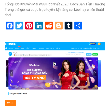
Tổng Hợp Khuyến Mãi W88 Hot Nhất 2026: Cách Săn Tiền Thưởng
Trong thế giới cá cược trực tuyến, kỹ năng soi kèo hay chiến thuật
chơi…
Facebook
Twitter
Pinterest
LinkedIn
Reddit
Blogger
Tumblr
Share
W88