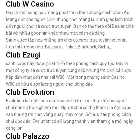
Club W Casino
Đây là một sòng bạc mang phát triển theo phong cách Châu Âu.
Mang đến cho người chơi những chơi mang lại cảm giác kích thích
đến người chơi cá cược trực tuyến. Bạn có thể theo dõi Dealer chia
bài với nhiều góc nhìn khác nhau một cách dễ dàng.
Sảnh cược tập hợp những trò chơi cá cược trực tuyến hot nhất
trên thị trường như: Baccarat, Poker, Blackjack, Sicbo,…
Club Ezugi
sảnh cược này được phát triển theo phong cách quý tộc. Đây là
một công ty cá cược trực tuyến cung cấp những trò chơi cá cược
hấp dẫn nhất đến nhà cái W88. Một trong những sảnh Casino
W88 sở hữu được lượng người chơi đông đảo
Club Evolution
Evolution là một sảnh cược có nhiều trò chơi thực tế cho người
chơi những trải nghiệm mới. Người chơi có thệ tham gia đặt cược
vào những trò chơi vòng quay may mắn. Sở hữu các phong cách
chơi độc đáo. Evolution có số lượng thành viên tham gia mỗi ngày
càng lớn.
Club Palazzo