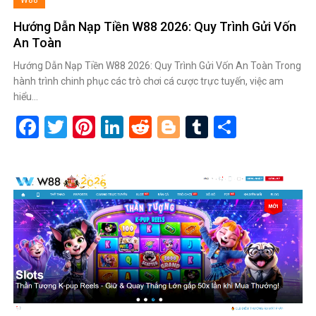
Hướng Dẫn Nạp Tiền W88 2026: Quy Trình Gửi Vốn
An Toàn
Hướng Dẫn Nạp Tiền W88 2026: Quy Trình Gửi Vốn An Toàn Trong
hành trình chinh phục các trò chơi cá cược trực tuyến, việc am
hiểu…
Facebook
Twitter
Pinterest
LinkedIn
Reddit
Blogger
Tumblr
Share