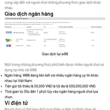
cung cấp đến với người chơi những phương thức giao dịch khác
nhau.
Giao dịch ngân hàng
Giao dịch tại w88
Một trong những phương thức phổ biến được nhiều người chơi sử
dụng tại nhà cái W88.
Ngân hàng: W88 đang liên kết với nhiều ngân hàng uy tín khác
nhau tại Việt Nam.
Tiền gửi tối thiểu là 50,000 VND là tối đa là 500,000,000 VND.
Thời gian từ 30s đến 1 phút tùy vào ngân hàng người chơi lựa
chọn.
Ví điện tử
Người chơi có thể giao dịch qua nhiều ví điện tử khác nhau là