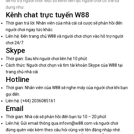
để hỗ trợ người chơi. Một số kênh liên lạc người chơi có thể sử
dụng như:
Kênh chat trực tuyến W88
Thời gian trả lời: Nhân viên của nhà cái cá cược sẽ phản hồi đến
người chơi ngay tức khắc.
Liên hệ: Đến trang chủ W88 và người chơi chọn vào hỗ trợ người
chơi 24/7.
Skype
Thời gian: Sau khi người chơi liên hệ 10 phút
Cách thức: Người chơi chọn và tìm tài khoản Skype của W88 tại
trang chủ nhà cái
Hotline
Thời gian: Nhân viên của W88 sẽ nghe máy của người chơi khi bạn
gọi đến.
Liên hệ: (+44) 2036085161
Email
Thời gian: Nhà cái sẽ phản hồi đến bạn từ 10 – 20 phút
Liên hệ: Gửi email thông qua
infovn@w88.com
và người chơi
đừng quên việc kèm theo câu hỏi cùng với tên đăng nhập nhé.