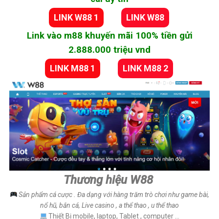
LINK W88 1
LINK W88
Link vào m88 khuyến mãi 100% tiền gửi
2.888.000 triệu vnd
LINK M88 1
LINK M88 2
Thương hiệu W88
Sản phẩm cá cược . Đa dạng với hàng trăm trò chơi như game bài,
nổ hũ, bắn cá, Live casino , a thể thao , u thể thao
Thiết Bị mobile, laptop, Tablet , computer …