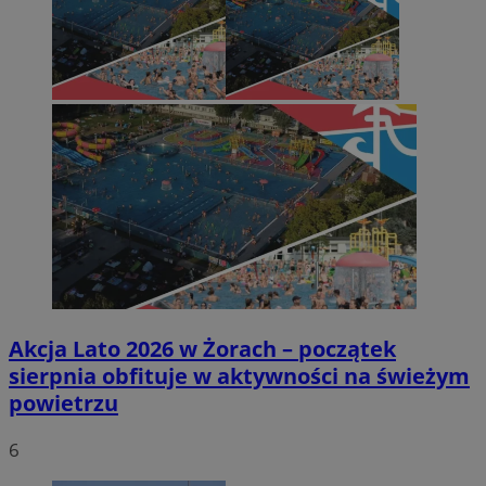
Akcja Lato 2026 w Żorach – początek
sierpnia obfituje w aktywności na świeżym
powietrzu
6