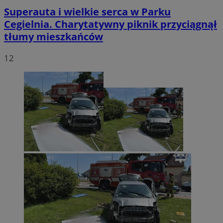
Superauta i wielkie serca w Parku
Cegielnia. Charytatywny piknik przyciągnął
tłumy mieszkańców
12