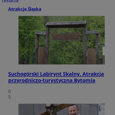
Atrakcje Śląska
Suchogórski Labirynt Skalny. Atrakcja
przyrodniczo-turystyczna Bytomia
0
5