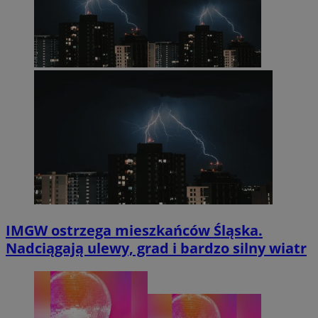
IMGW ostrzega mieszkańców Śląska.
Nadciągają ulewy, grad i bardzo silny wiatr