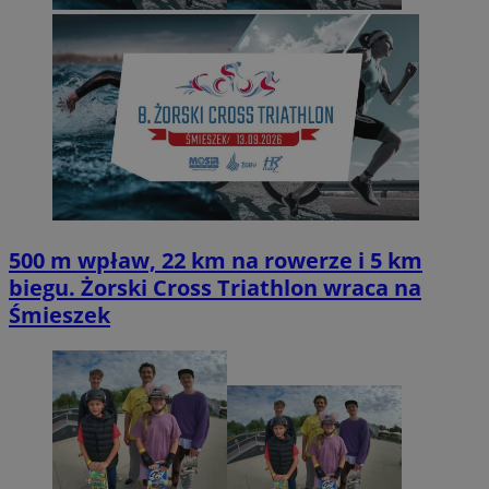
500 m wpław, 22 km na rowerze i 5 km
biegu. Żorski Cross Triathlon wraca na
Śmieszek