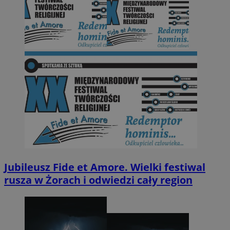
Jubileusz Fide et Amore. Wielki festiwal
rusza w Żorach i odwiedzi cały region