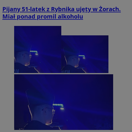
Pijany 51-latek z Rybnika ujęty w Żorach.
Miał ponad promil alkoholu