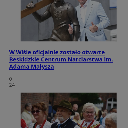
W Wiśle oficjalnie zostało otwarte
Beskidzkie Centrum Narciarstwa im.
Adama Małysza
0
24