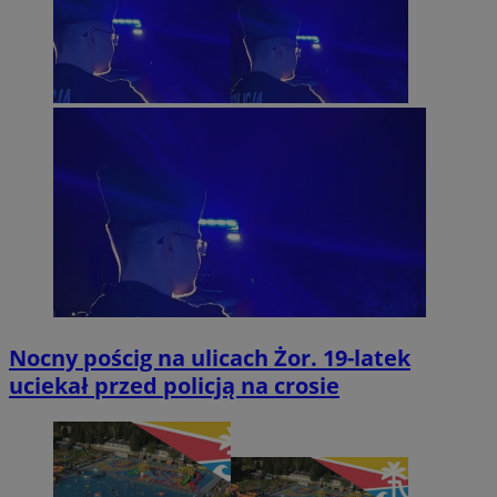
Nocny pościg na ulicach Żor. 19-latek
uciekał przed policją na crosie