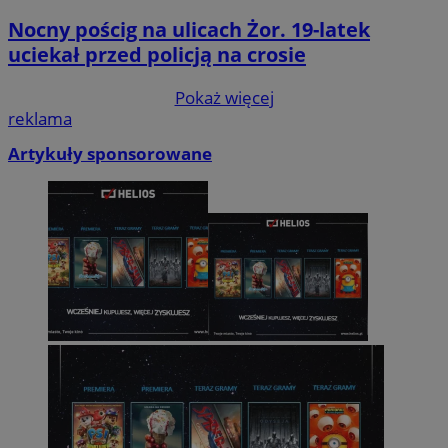
Nocny pościg na ulicach Żor. 19-latek
uciekał przed policją na crosie
Pokaż więcej
reklama
Artykuły sponsorowane