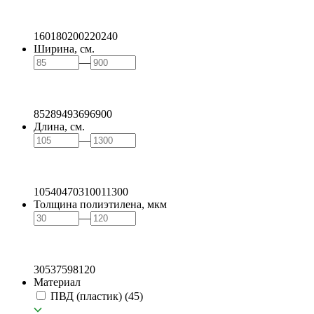
160
180
200
220
240
Ширина, см.
—
85
289
493
696
900
Длина, см.
—
105
404
703
1001
1300
Толщина полиэтилена, мкм
—
30
53
75
98
120
Материал
ПВД (пластик)
(45)