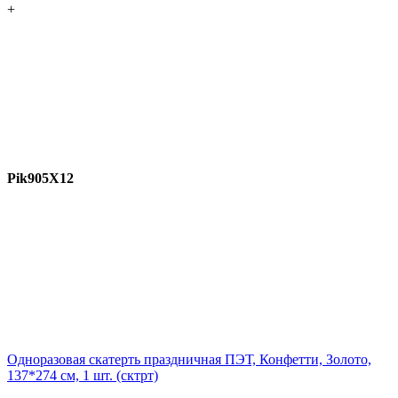
+
Pik905X12
Одноразовая скатерть праздничная ПЭТ, Конфетти, Золото,
137*274 см, 1 шт. (сктрт)