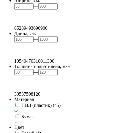
Ширина, см.
—
85
289
493
696
900
Длина, см.
—
105
404
703
1001
1300
Толщина полиэтилена, мкм
—
30
53
75
98
120
Материал
ПВД (пластик)
(45)
Бумага
Цвет