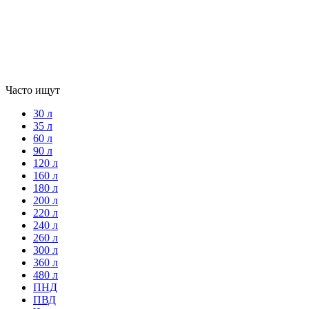
Часто ищут
30 л
35 л
60 л
90 л
120 л
160 л
180 л
200 л
220 л
240 л
260 л
300 л
360 л
480 л
ПНД
ПВД