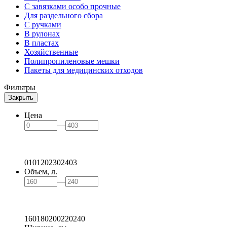
С завязками особо прочные
Для раздельного сбора
С ручками
В рулонах
В пластах
Хозяйственные
Полипропиленовые мешки
Пакеты для медицинских отходов
Фильтры
Закрыть
Цена
—
0
101
202
302
403
Объем, л.
—
160
180
200
220
240