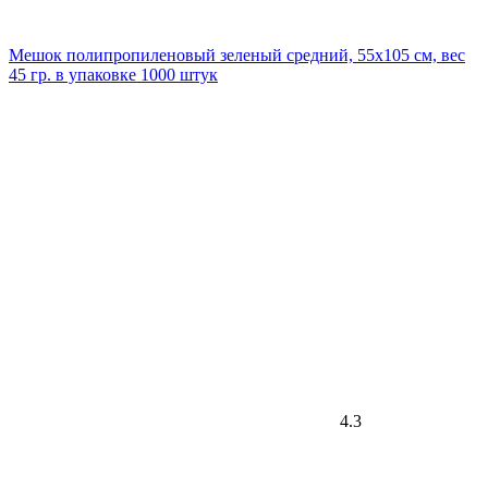
Мешок полипропиленовый зеленый средний, 55х105 см, вес
45 гр. в упаковке 1000 штук
4.3