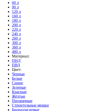
60 л
90 л
120 л
160 л
180 л
200 л
220 л
240 л
260 л
300 л
360 л
480 л
Материал:
ПНД
ПВД
Цвет:
Черные
Белые
Синие
Зеленые
Красные
Жёлтые
Прозрачные
Строительные мешки
Биоразлагаемые