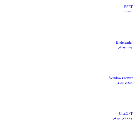
ESET
ایست
‪Bitdefender
بیت دیفندر
Windows server
ویندوز سرور
ChatGPT
چت جی پی تی