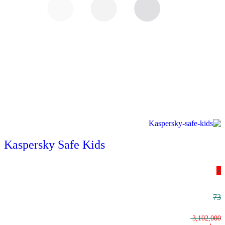
Kaspersky Safe Kids
٪
73
3,102,000