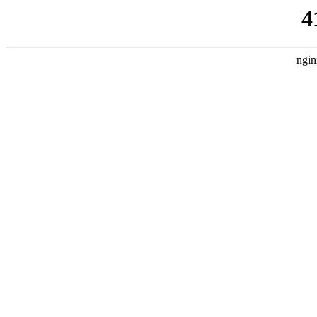
4
ngin