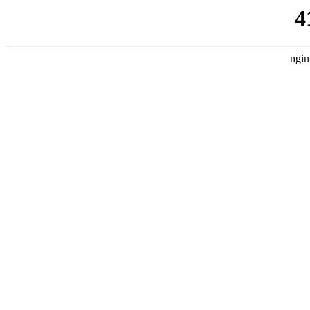
4
ngin