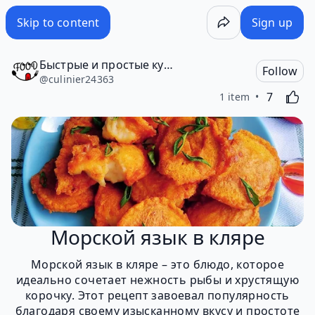
Skip to content
Sign up
Быстрые и простые кулинарные рецепты
Follow
@
culinier24363
Likes
Activating
7
1 item
Морской язык в кляре
Морской язык в кляре – это блюдо, которое
идеально сочетает нежность рыбы и хрустящую
корочку. Этот рецепт завоевал популярность
благодаря своему изысканному вкусу и простоте