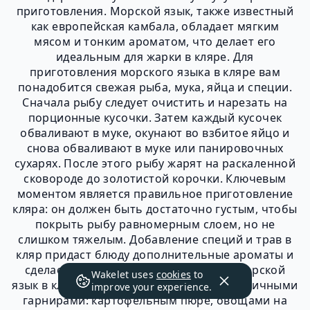
приготовления. Морской язык, также известный
как европейская камбала, обладает мягким
мясом и тонким ароматом, что делает его
идеальным для жарки в кляре. Для
приготовления морского языка в кляре вам
понадобится свежая рыба, мука, яйца и специи.
Сначала рыбу следует очистить и нарезать на
порционные кусочки. Затем каждый кусочек
обваливают в муке, окунают во взбитое яйцо и
снова обваливают в муке или панировочных
сухарях. После этого рыбу жарят на раскаленной
сковороде до золотистой корочки. Ключевым
моментом является правильное приготовление
кляра: он должен быть достаточно густым, чтобы
покрыть рыбу равномерным слоем, но не
слишком тяжелым. Добавление специй и трав в
кляр придаст блюду дополнительные ароматы и
сделает его еще более аппетитным. Морской
Wakelet uses
cookies
to
язык в кляре прекрасно сочетается с различными
improve your experience.
гарнирами: картофельным пюре, овощами на