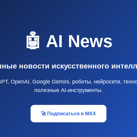
🤖 AI News
вные новости искусственного интелл
GPT, OpenAI, Google Gemini, роботы, нейросети, техн
полезные AI‑инструменты.
🚀 Подписаться в MAX