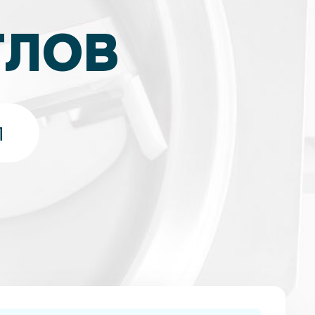
ТЛОВ
л