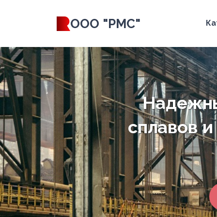
ООО "РМС"
Ка
Надежны
сплавов и