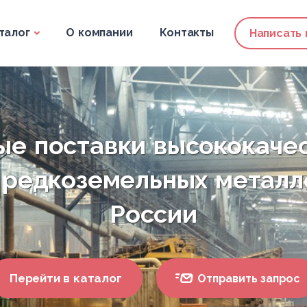
талог
О компании
Контакты
Написать
е поставки высококаче
 редкоземельных металл
России
Перейти в каталог
Отправить запрос