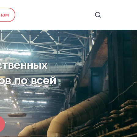
 нам
ственных
ов по всей