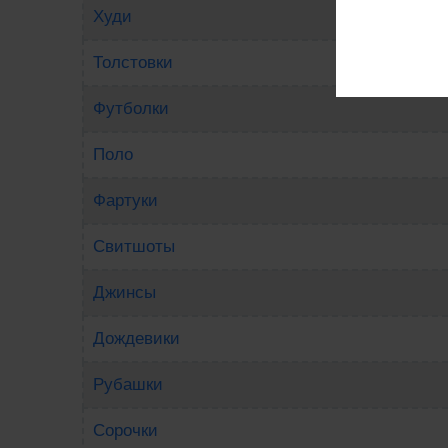
Худи
Толстовки
Футболки
Поло
Фартуки
Свитшоты
Джинсы
Дождевики
Рубашки
Сорочки