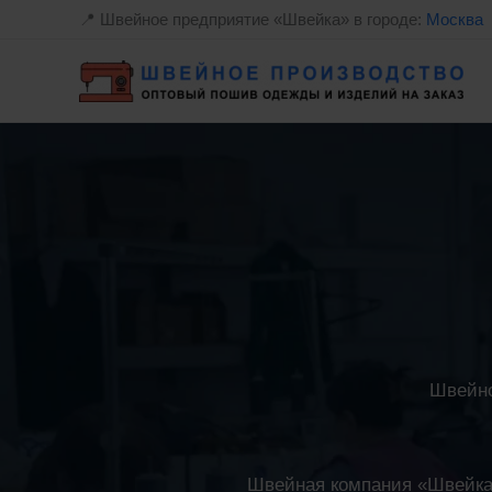
Перейти
📍 Швейное предприятие «Швейка» в городе:
Москва
к
содержимому
Швейно
Швейная компания «Швейка»