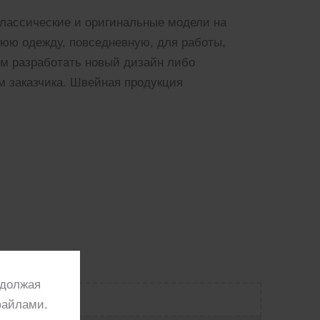
классические и оригинальные модели на
юю одежду, повседневную, для работы,
ем разработать новый дизайн либо
м заказчика. Швейная продукция
одолжая
файлами.