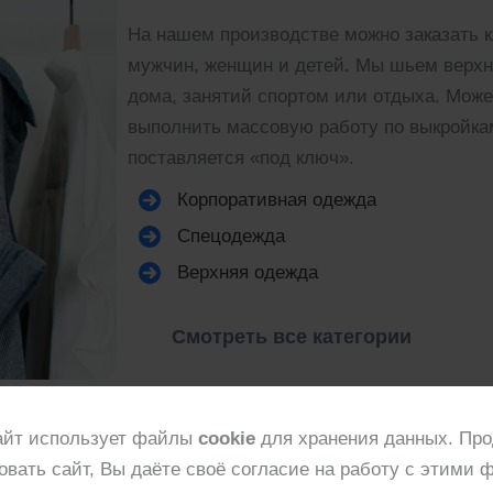
На нашем производстве можно заказать 
мужчин, женщин и детей. Мы шьем верхн
дома, занятий спортом или отдыха. Мож
выполнить массовую работу по выкройка
поставляется «под ключ».
Корпоративная одежда
Спецодежда
Верхняя одежда
Смотреть все категории
айт использует файлы
cookie
для хранения данных. Пр
Стоимость пошива
овать сайт, Вы даёте своё согласие на работу с этими 