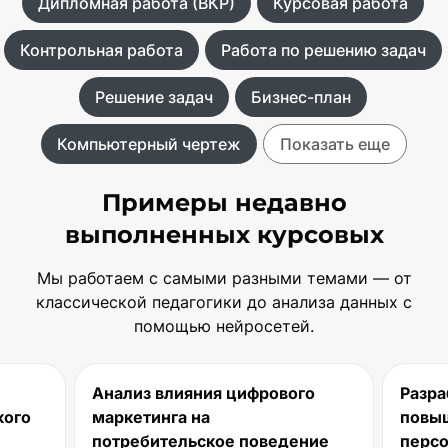
Дипломная работа (ВКР)
Курсовая работа
Контрольная работа
Работа по решению задач
Решение задач
Бизнес-план
Компьютерный чертеж
Показать еще
Примеры недавно
выполненных курсовых
Мы работаем с самыми разными темами — от
классической педагогики до анализа данных с
помощью нейросетей.
из влияния цифрового
Разработка рекоменд
етинга на
повышению мотивац
ебительское поведение
персонала в IT-компа