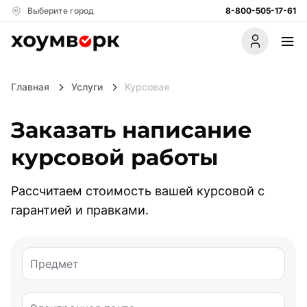
Выберите город
8-800-505-17-61
Главная
Услуги
Курсовая
Заказать написание
Акции
Партнёрам
Стать автором
курсовой работы
Услуги
Рассчитаем стоимость вашей курсовой с
гарантией и правками.
Дипломная работа
Готовые работы
Магистерская работа
Предмет
Полезное
Научно - исследовательская работа