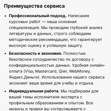
вычиткой текста. Это удобно, если часть
заведения и методические
Преимущества сервиса
работы уже написана самостоятельно, но
рекомендации. Поэтому работа может
требуется профессиональная помощь.
быть адаптирована как под стандартный
Профессиональный подход.
Написание
учебный формат, так и под более
курсовых работ — наша основная
сложный курсовой проект.
специализация. Мы проводим глубокий анализ
литературы и данных, строго соблюдаем
методические рекомендации, что гарантирует
высокую оценку и успешную защиту.
Безопасность и экономия.
Полностью
безопасное сотрудничество по договору с
конфиденциальностью данных. Удобная онлайн-
оплата (Visa, Mastercard, Qiwi, WebMoney,
Яндекс.Деньги). Использование нашего сервиса
экономит ваше время для учебы и отдыха.
Индивидуальная работа.
Мы подбираем для
вашей темы исполнителя-эксперта с
профильным образованием и опытом. Все
нюансы и правки вы согласовываете с