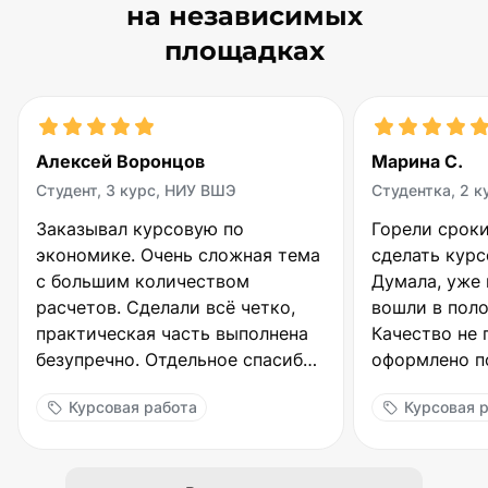
на независимых
площадках
ронцов
Марина С.
рс, НИУ ВШЭ
Студентка, 2 курс, МГУ
урсовую по
Горели сроки, нужно было
Очень сложная тема
сделать курсовую за 4 дня.
количеством
Думала, уже не успею. Ребята
елали всё четко,
вошли в положение и выручи
я часть выполнена
Качество не пострадало, все
 Отдельное спасибо
оформлено по ГОСТу. Научны
е пояснения,
руководитель принял с перво
работа
Курсовая работа
защите.
раза, даже бесплатые дорабо
ь текста 89% по
не понадобились. Огромное
и просил.
спасибо!