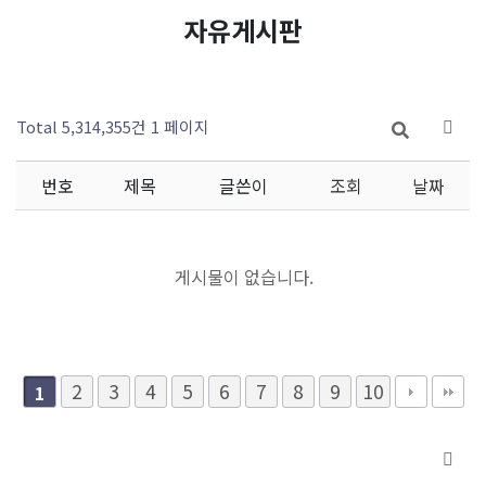
자유게시판
Total 5,314,355건
1 페이지
번호
제목
글쓴이
조회
날짜
게시물이 없습니다.
2
3
4
5
6
7
8
9
10
1