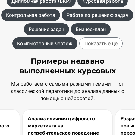
Дипломная работа (ВКР)
Курсовая работа
Контрольная работа
Работа по решению задач
Решение задач
Бизнес-план
Компьютерный чертеж
Показать еще
Примеры недавно
выполненных курсовых
Мы работаем с самыми разными темами — от
классической педагогики до анализа данных с
помощью нейросетей.
ния цифрового
Разработка рекомендаций по
на
повышению мотивации
ское поведение
персонала в IT-компании