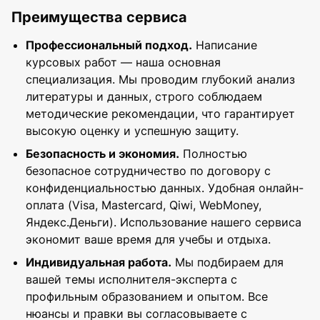
вычиткой текста. Это удобно, если часть
заведения и методические
Преимущества сервиса
работы уже написана самостоятельно, но
рекомендации. Поэтому работа может
требуется профессиональная помощь.
быть адаптирована как под стандартный
Профессиональный подход.
Написание
учебный формат, так и под более
курсовых работ — наша основная
сложный курсовой проект.
специализация. Мы проводим глубокий анализ
литературы и данных, строго соблюдаем
методические рекомендации, что гарантирует
высокую оценку и успешную защиту.
Безопасность и экономия.
Полностью
безопасное сотрудничество по договору с
конфиденциальностью данных. Удобная онлайн-
оплата (Visa, Mastercard, Qiwi, WebMoney,
Яндекс.Деньги). Использование нашего сервиса
экономит ваше время для учебы и отдыха.
Индивидуальная работа.
Мы подбираем для
вашей темы исполнителя-эксперта с
профильным образованием и опытом. Все
нюансы и правки вы согласовываете с