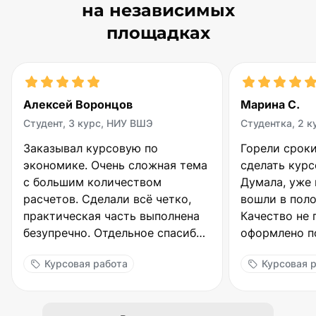
на независимых
площадках
Марина С.
ВШЭ
Студентка, 2 курс, МГУ
 по
Горели сроки, нужно было
ложная тема
сделать курсовую за 4 дня.
твом
Думала, уже не успею. Ребята
сё четко,
вошли в положение и выручили!
 выполнена
Качество не пострадало, все
ное спасибо
оформлено по ГОСТу. Научный
ения,
руководитель принял с первого
Курсовая работа
раза, даже бесплатые доработки
а 89% по
не понадобились. Огромное
.
спасибо!