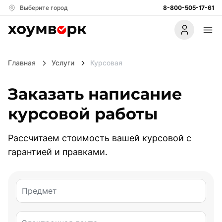
Выберите город
8-800-505-17-61
Главная
Услуги
Курсовая
Заказать написание
Акции
Партнёрам
Стать автором
курсовой работы
Услуги
Рассчитаем стоимость вашей курсовой с
гарантией и правками.
Дипломная работа
Готовые работы
Магистерская работа
Предмет
Полезное
Научно - исследовательская работа