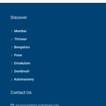
Discover
Mumbai
Thrissur
Bengaluru
Pune
Ernakulam
Dombivali
Kalamassery
Contact Us
easyproperties.in@gmail.com