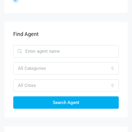
Find Agent
All Categories
All Cities
Search Agent