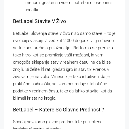
imenom, geslom in vsemi potrebnimi osebnimi
podatki.
BetLabel Stavite V Živo
BetLabel Slovenija stave v živo niso samo stave – to je
evolucija v akciji. Z več kot 2.000 dogodki v igri dnevno
se tu kaos sreča s priložnostjo. Platforma se premika
tako hitro, kot se premikajo vaši možgani, in vam
omogoča sklepanje stav v realnem času, ne da bi se
znojili. Si želite hkrati gledati igro in staviti? Prenos v
živo vam je na voljo. Vmesnik je tako intuitiven, da je
praktično psihološki, saj vam posreduje statistične
podatke v realnem času, tako da lahko stavite, kot da
bi imeli kristalno kroglo.
BetLabel – Katere So Glavne Prednosti?
Spodaj navajamo glavne prednosti te priljubljene