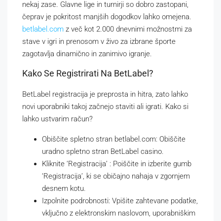
nekaj zase. Glavne lige in turnirji so dobro zastopani,
čeprav je pokritost manjših dogodkov lahko omejena.
betlabel.com
z več kot 2.000 dnevnimi možnostmi za
stave v igri in prenosom v živo za izbrane športe
zagotavlja dinamično in zanimivo igranje.
Kako Se Registrirati Na BetLabel?
BetLabel registracija je preprosta in hitra, zato lahko
novi uporabniki takoj začnejo staviti ali igrati. Kako si
lahko ustvarim račun?
Obiščite spletno stran betlabel.com: Obiščite
uradno spletno stran BetLabel casino.
Kliknite ‘Registracija’ : Poiščite in izberite gumb
‘Registracija’, ki se običajno nahaja v zgornjem
desnem kotu.
Izpolnite podrobnosti: Vpišite zahtevane podatke,
vključno z elektronskim naslovom, uporabniškim