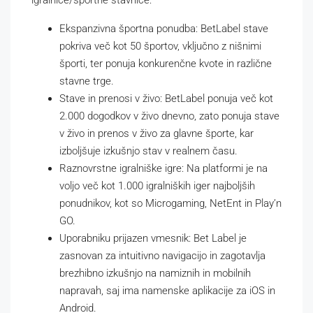
igralnice/športne stavnice:
Ekspanzivna športna ponudba: BetLabel stave
pokriva več kot 50 športov, vključno z nišnimi
športi, ter ponuja konkurenčne kvote in različne
stavne trge.
Stave in prenosi v živo: BetLabel ponuja več kot
2.000 dogodkov v živo dnevno, zato ponuja stave
v živo in prenos v živo za glavne športe, kar
izboljšuje izkušnjo stav v realnem času.
Raznovrstne igralniške igre: Na platformi je na
voljo več kot 1.000 igralniških iger najboljših
ponudnikov, kot so Microgaming, NetEnt in Play’n
GO.
Uporabniku prijazen vmesnik: Bet Label je
zasnovan za intuitivno navigacijo in zagotavlja
brezhibno izkušnjo na namiznih in mobilnih
napravah, saj ima namenske aplikacije za iOS in
Android.