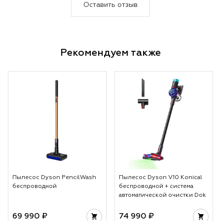
теперь в удовольствие.
Оставить отзыв
Несмотря на то, что пылесосим
мы каждый день, Дайсон за
один раз собрал кучу пыли.
Рекомендуем также
Пылесос Dyson PencilWash
Пылесос Dyson V10 Konical
беспроводной
беспроводной + система
автоматической очистки Dok
69 990 ₽
74 990 ₽