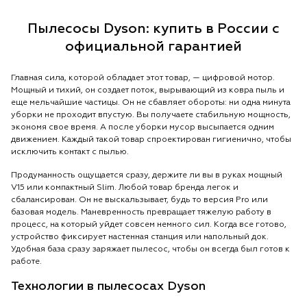
Пылесосы Dyson: купить в России с
официальной гарантией
Главная сила, которой обладает этот товар, — цифровой мотор.
Мощный и тихий, он создает поток, вырывающий из ковра пыль и
еще мельчайшие частицы. Он не сбавляет обороты: ни одна минута
уборки не проходит впустую. Вы получаете стабильную мощность,
экономя свое время. А после уборки мусор высыпается одним
движением. Каждый такой товар спроектирован гигиенично, чтобы
исключить контакт с пылью.
Продуманность ощущается сразу, держите ли вы в руках мощный
V15 или компактный Slim. Любой товар бренда легок и
сбалансирован. Он не выскальзывает, будь то версия Pro или
базовая модель. Маневренность превращает тяжелую работу в
процесс, на который уйдет совсем немного сил. Когда все готово,
устройство фиксирует настенная станция или напольный док.
Удобная база сразу заряжает пылесос, чтобы он всегда был готов к
работе.
Технологии в пылесосах Dyson