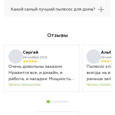
Какой самый лучший пылесос для дома?
Отзывы
Сергей
Альби
24 ноября 2025
24 ноябр
Очень довольны заказом.
Пылесос клас
Нравится все, и дизайн, и
всегда на вы
работа, и насадки. Мощность
раньше запл
Читать полностью
Читать полност
отличная. Заряда хватает
срока.
надолго. А новая насадка с
лазером действительно
подсвечивает загрязненные
области. В общем, уборка