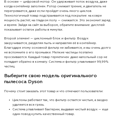
В основе — цифровой мотор. Он удерживает поток воздуха, даже
когда контейнер заполнен. Ротор снижает трение, и двигатель не
перегревается, даже если пройдет очень много циклов.
Технологичный товар подстраивается под покрытие: на ковре
мощность растет, на гладком полу — снижается. Это экономит заряд
и время. Зайдя на сайт за выбором, обратите внимание: дисплей
показывает остаток работы в минутах.
Второй элемент — циклонный блок и фильтр. Воздух
закручивается, разделяя пыль и направляя её в контейнер.
Благодаря этому основной фильтр не забивается, и вы очень долго
не вспомните о его промывке. Мелкие частицы поэтапно
просеиваются. Каждый товар герметичен: даже напольный сор не
попадает обратно в комнату. Система и фильтр улавливают 99,99%
частиц.
Выберите свою модель оригинального
пылесоса Dyson
Почему стоит заказать этот товар и что отмечают пользователи:
Циклоны работают так, что фильтр остается чистым, а заодно
удаляется вся грязь.
Система улавливает бактерии, выдавая чистый воздух — еще
один повод купить качественный товар.