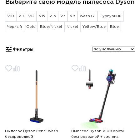
Выберите свою модель пылесоса Dyson
V10
V11
V12
V15
V16
V7
V8
Wash G1
Пурпурный
Черный
Gold
Blue/Nickel
Nickel
Yellow/Blue
Blue
Фильтры
Пылесос Dyson PencilWash
Пылесос Dyson V10 Konical
беспроводной
беспроводной + система