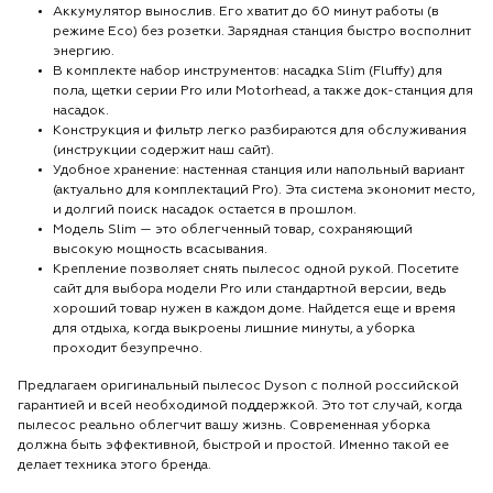
Аккумулятор вынослив. Его хватит до 60 минут работы (в
режиме Eco) без розетки. Зарядная станция быстро восполнит
энергию.
В комплекте набор инструментов: насадка Slim (Fluffy) для
пола, щетки серии Pro или Motorhead, а также док-станция для
насадок.
Конструкция и фильтр легко разбираются для обслуживания
(инструкции содержит наш сайт).
Удобное хранение: настенная станция или напольный вариант
(актуально для комплектаций Pro). Эта система экономит место,
и долгий поиск насадок остается в прошлом.
Модель Slim — это облегченный товар, сохраняющий
высокую мощность всасывания.
Крепление позволяет снять пылесос одной рукой. Посетите
сайт для выбора модели Pro или стандартной версии, ведь
хороший товар нужен в каждом доме. Найдется еще и время
для отдыха, когда выкроены лишние минуты, а уборка
проходит безупречно.
Предлагаем оригинальный пылесос Dyson с полной российской
гарантией и всей необходимой поддержкой. Это тот случай, когда
пылесос реально облегчит вашу жизнь. Современная уборка
должна быть эффективной, быстрой и простой. Именно такой ее
делает техника этого бренда.