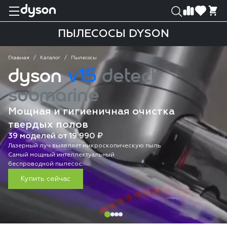
0
0
ПЫЛЕСОСЫ DYSON
Главная
Каталог
Пылесосы
dyson
v15
detect
submarine
Мощная и гигиеничная очистка
твердых полов
39 моделей от 19 990 ₽
Лазерный луч выявляет микроскопическую пыль
Самый мощный интеллектуальный
беспроводной пылесос.
Купить сейчас