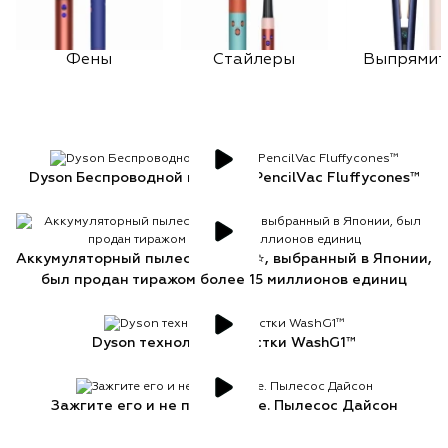
Фены
Стайлеры
Выпрямит
Dyson Беспроводной пылесос PencilVac Fluffycones™
Аккумуляторный пылесос Dyson⭐, выбранный в Японии,
был продан тиражом более 15 миллионов единиц
Dyson технология очистки WashG1™
Зажгите его и не пропустите. Пылесос Дайсон