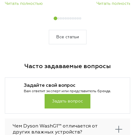
сверхтонкий и лёгкий корпус без каких-
Читать полностью
всасывания, авто
Читать полностью
либо уступок в гигиене и эффективности
покрытиям и инте
очистки.
загрязнений. Резу
который сам подс
уборки и делает 
быстрее и эффект
Все статьи
Часто задаваемые вопросы
Задайте свой вопрос
Вам ответит эксперт или представитель бренда.
Задать вопрос
Чем Dyson WashG1™ отличается от
других влажных устройств?