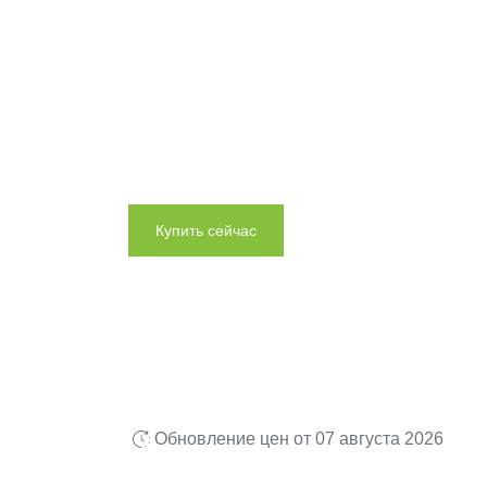
Мощная и гигиен
очистка твердых 
39 моделей от 19 990 ₽
Лазерный луч выявляет микроскопичес
Самый мощный интеллектуальный
беспроводной пылесос.
Купить сейчас
Обновление цен от 07 августа 2026