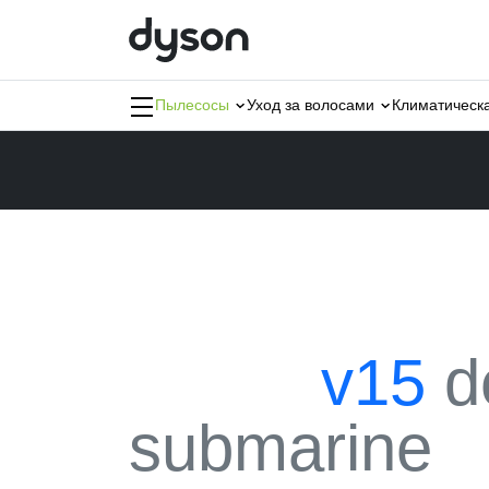
Пылесосы
Уход за волосами
Климатич
Главная
Каталог
Пылесосы
dyson
v15
d
submarine