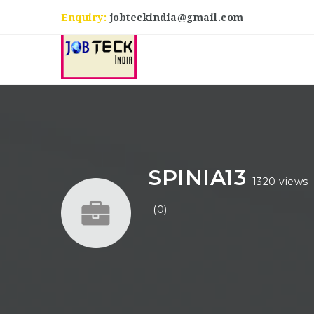
Enquiry:
jobteckindia@gmail.com
SPINIA13
1320 views
(0)