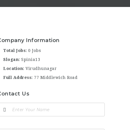
Company Information
Total Jobs:
0 Jobs
Slogan
Spinia13
Location
Virudhunagar
Full Address
77 Middlewich Road
Contact Us