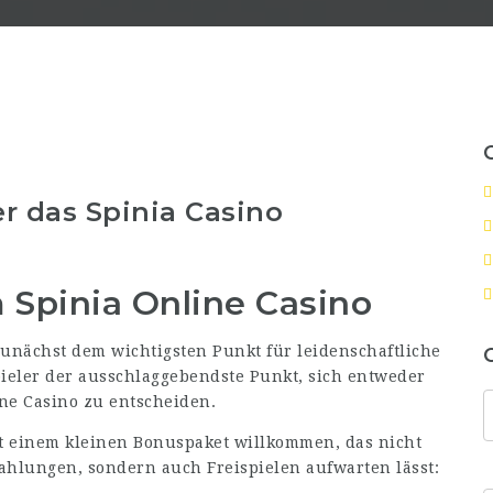
r das Spinia Casino
Spinia Online Casino
nächst dem wichtigsten Punkt für leidenschaftliche
pieler der ausschlaggebendste Punkt, sich entweder
ine Casino zu entscheiden.
it einem kleinen Bonuspaket willkommen, das nicht
ahlungen, sondern auch Freispielen aufwarten lässt: