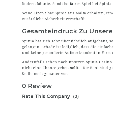
ändern könnte. Somit ist faires Spiel bei Spinia 
Seine Lizenz hat Spinia aus Malta erhalten, ei
zusätzliche Sicherheit verschafft.
Gesamteindruck Zu Unsere
Spinia hat sich sehr übersichtlich aufgebaut, 
gelangen. Schade ist lediglich, dass die einfa
und keine gesonderte Aufmerksamkeit in Form e
Andernfalls sehen nach unseren Spinia Casin
nicht eine Chance geben sollte. Die Boni sind 
Stelle noch genauer vor.
0 Review
Rate This Company
(0)