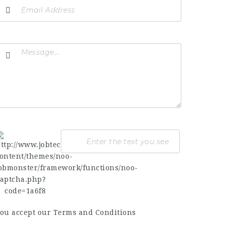
ou accept our
Terms and Conditions