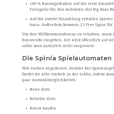
100 % Bonusguthaben auf die erste Einzahlu
Freispiele für den beliebten Slot Big Bass B
Auf die zweite Einzahlung erhalten Spieler
kann. Außerdem kommen 25 Free Spins für ‘
Um den Willkommensbonus zu erhalten, muss m
Bonuscode eingeben. Der wird öffentlich auf de
sollte man natürlich nicht vergessen!
Die Spinia Spielautomaten
Wie soeben angedeutet, besteht das Spieleangeb
findet sie sehr einfach in der Lobby, indem man l
paar Auswahlmöglichkeiten:
Neue Slots
Beliebte Slots
Bonus kaufen