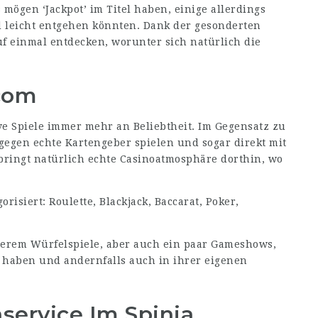
s mögen ‘Jackpot’ im Titel haben, einige allerdings
d leicht entgehen könnten. Dank der gesonderten
uf einmal entdecken, worunter sich natürlich die
.com
ve Spiele immer mehr an Beliebtheit. Im Gegensatz zu
gegen echte Kartengeber spielen und sogar direkt mit
ringt natürlich echte Casinoatmosphäre dorthin, wo
risiert: Roulette, Blackjack, Baccarat, Poker,
derem Würfelspiele, aber auch ein paar Gameshows,
rt haben und andernfalls auch in ihrer eigenen
service Im Spinia