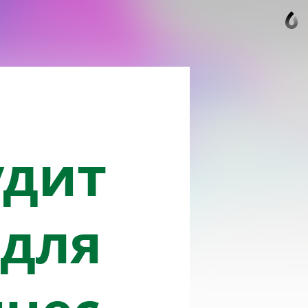
удит
 для