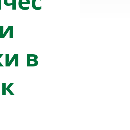
чес
 и
ки в
ак