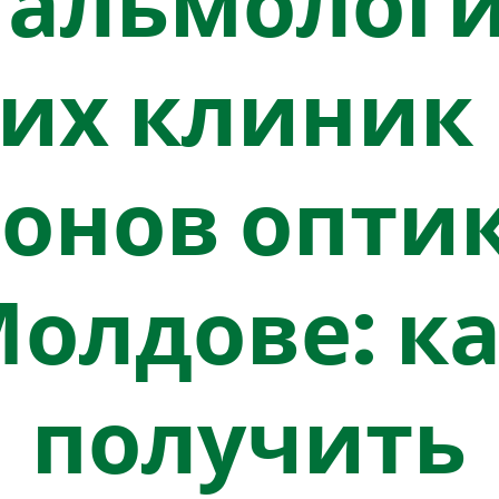
тальмологи
их клиник
онов опти
олдове: к
получить