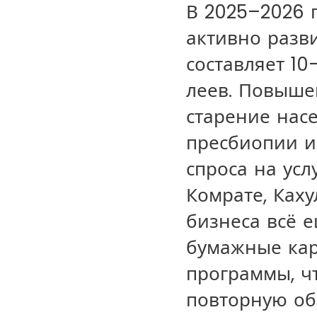
В 2025–2026 
активно разв
составляет 10
леев. Повышен
старение нас
пресбиопии и
спроса на усл
Комрате, Каху
бизнеса всё 
бумажные кар
программы, ч
повторную об