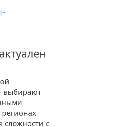
i-
актуален
рой
е выбирают
онными
 регионах
я сложности с