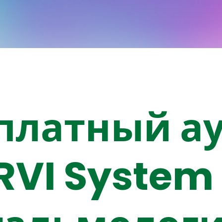
платный а
VI System