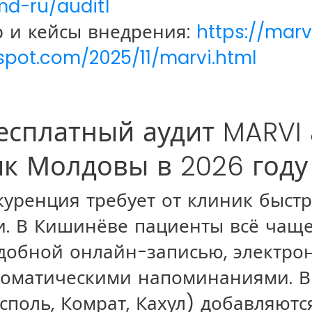
d-ru/audit1
 и кейсы внедрения:
https://marv
pot.com/2025/11/marvi.html
есплатный аудит MARVI 
ик Молдовы в 2026 году
куренция требует от клиник быст
. В Кишинёве пациенты всё чащ
удобной онлайн-записью, электр
томатическими напоминаниями. В
споль, Комрат, Кахул) добавляютс