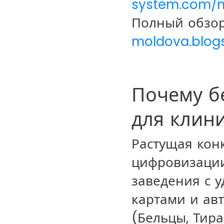
system.com/m
Полный обзор
moldova.blogs
Почему б
для клин
Растущая кон
цифровизации
заведения с 
картами и ав
(Бельцы, Тира