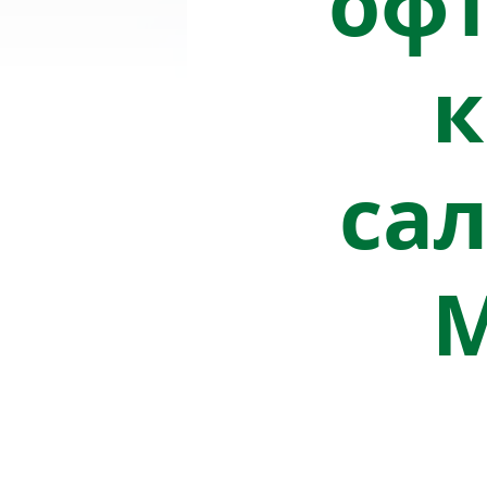
оф
к
сал
М