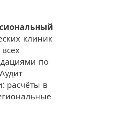
ссиональный
еских клиник
 всех
ндациями по
Аудит
: расчёты в
региональные