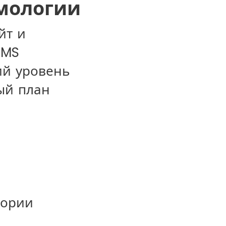
мологии
йт и
SMS
ий уровень
ый план
тории