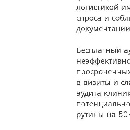
логистикой и
спроса и соб
документации
Бесплатный а
неэффективно
просроченных
в визиты и сл
аудита клини
потенциально
рутины на 50