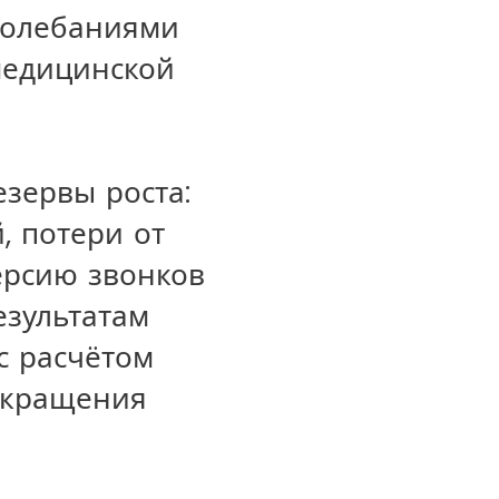
колебаниями
медицинской
зервы роста:
, потери от
ерсию звонков
езультатам
с расчётом
окращения