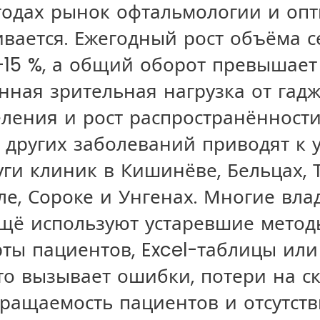
годах рынок офтальмологии и оп
ивается. Ежегодный рост объёма с
–15 %, а общий оборот превышает
ная зрительная нагрузка от гадж
еления и рост распространённост
 других заболеваний приводят к
уги клиник в Кишинёве, Бельцах, 
ле, Сороке и Унгенах. Многие вл
ещё используют устаревшие методы
ты пациентов, Excel-таблицы или
то вызывает ошибки, потери на ск
ращаемость пациентов и отсутств