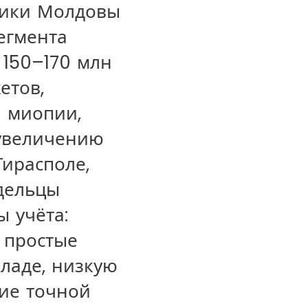
тики Молдовы
егмента
 150–170 млн
етов,
и миопии,
 увеличению
Тирасполе,
адельцы
 учёта:
 простые
ладе, низкую
ие точной