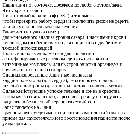
Навигация по гео-точке, доезжаем до любого хутора/дачи.
Что у врача с собой
Портативный кардиограф (ЭКГ) и тонометр
чтобы проверить работу сердца и исключить риски инфаркта
или инсульта перед началом лечения
Глюкометр и пульсоксиметр
для мгновенного анализа уровня сахара и насыщения крови
кислородом (особенно важно для пациентов с диабетом и
тяжелой интоксикацией
Полный набор медикаментов для капельниц
сертифицированные растворы, детокс-препараты и
витаминные комплексы для быстрой очистки организма и
снятия абстинентного синдрома
Специализированные защитные препараты
кардиопротекторы (для сердца), гепатопротекторы (для
печени) и ноотропы (для защиты клеток головного мозга)
Сильнодействующие успокоительные и сонные средства
чтобы мягко снять психоз, агрессию, тревогу и погрузить
пациента в безопасный терапевтический сон
Запас таблеток на 3 дня
врач оставляет медикаменты и расписывает четкий план их
приема для самостоятельного восстановления пациента после
уезда бригады