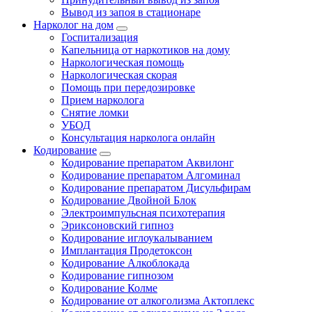
Вывод из запоя в стационаре
Нарколог на дом
Госпитализация
Капельница от наркотиков на дому
Наркологическая помощь
Наркологическая скорая
Помощь при передозировке
Прием нарколога
Снятие ломки
УБОД
Консультация нарколога онлайн
Кодирование
Кодирование препаратом Аквилонг
Кодирование препаратом Алгоминал
Кодирование препаратом Дисульфирам
Кодирование Двойной Блок
Электроимпульсная психотерапия
Эриксоновский гипноз
Кодирование иглоукалыванием
Имплантация Продетоксон
Кодирование Алкоблокада
Кодирование гипнозом
Кодирование Колме
Кодирование от алкоголизма Актоплекс