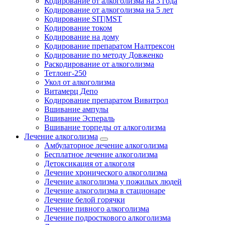
Кодирование от алкоголизма на 3 года
Кодирование от алкоголизма на 5 лет
Кодирование SIT|MST
Кодирование током
Кодирование на дому
Кодирование препаратом Налтрексон
Кодирование по методу Довженко
Раскодирование от алкоголизма
Тетлонг-250
Укол от алкоголизма
Витамерц Депо
Кодирование препаратом Вивитрол
Вшивание ампулы
Вшивание Эспераль
Вшивание торпеды от алкоголизма
Лечение алкоголизма
Амбулаторное лечение алкоголизма
Бесплатное лечение алкоголизма
Детоксикация от алкоголя
Лечение хронического алкоголизма
Лечение алкоголизма у пожилых людей
Лечение алкоголизма в стационаре
Лечение белой горячки
Лечение пивного алкоголизма
Лечение подросткового алкоголизма