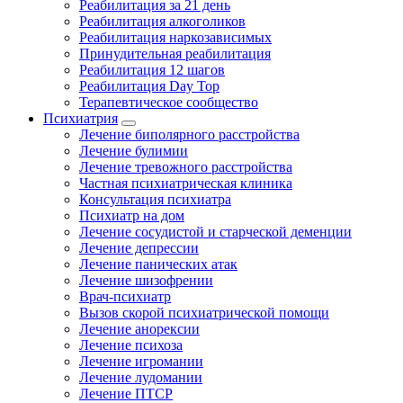
Реабилитация за 21 день
Реабилитация алкоголиков
Реабилитация наркозависимых
Принудительная реабилитация
Реабилитация 12 шагов
Реабилитация Day Top
Терапевтическое сообщество
Психиатрия
Лечение биполярного расстройства
Лечение булимии
Лечение тревожного расстройства
Частная психиатрическая клиника
Консультация психиатра
Психиатр на дом
Лечение сосудистой и старческой деменции
Лечение депрессии
Лечение панических атак
Лечение шизофрении
Врач-психиатр
Вызов скорой психиатрической помощи
Лечение анорексии
Лечение психоза
Лечение игромании
Лечение лудомании
Лечение ПТСР