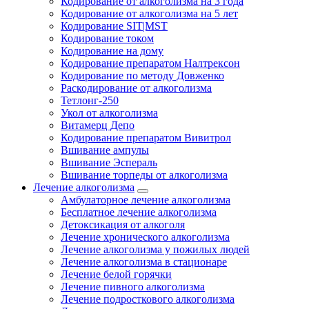
Кодирование от алкоголизма на 3 года
Кодирование от алкоголизма на 5 лет
Кодирование SIT|MST
Кодирование током
Кодирование на дому
Кодирование препаратом Налтрексон
Кодирование по методу Довженко
Раскодирование от алкоголизма
Тетлонг-250
Укол от алкоголизма
Витамерц Депо
Кодирование препаратом Вивитрол
Вшивание ампулы
Вшивание Эспераль
Вшивание торпеды от алкоголизма
Лечение алкоголизма
Амбулаторное лечение алкоголизма
Бесплатное лечение алкоголизма
Детоксикация от алкоголя
Лечение хронического алкоголизма
Лечение алкоголизма у пожилых людей
Лечение алкоголизма в стационаре
Лечение белой горячки
Лечение пивного алкоголизма
Лечение подросткового алкоголизма