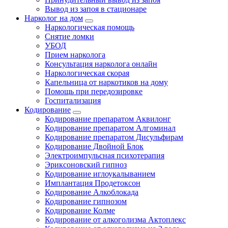
Вывод из запоя в стационаре
Нарколог на дом
Наркологическая помощь
Снятие ломки
УБОД
Прием нарколога
Консультация нарколога онлайн
Наркологическая скорая
Капельница от наркотиков на дому
Помощь при передозировке
Госпитализация
Кодирование
Кодирование препаратом Аквилонг
Кодирование препаратом Алгоминал
Кодирование препаратом Дисульфирам
Кодирование Двойной Блок
Электроимпульсная психотерапия
Эриксоновский гипноз
Кодирование иглоукалыванием
Имплантация Продетоксон
Кодирование Алкоблокада
Кодирование гипнозом
Кодирование Колме
Кодирование от алкоголизма Актоплекс