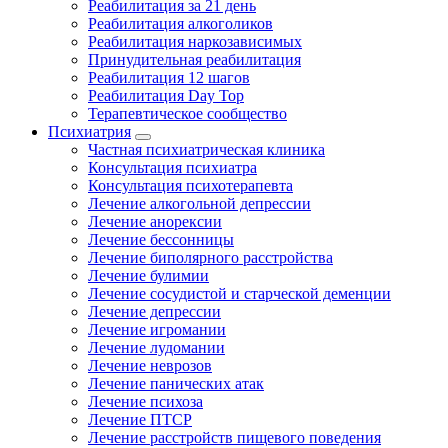
Реабилитация за 21 день
Реабилитация алкоголиков
Реабилитация наркозависимых
Принудительная реабилитация
Реабилитация 12 шагов
Реабилитация Day Top
Терапевтическое сообщество
Психиатрия
Частная психиатрическая клиника
Консультация психиатра
Консультация психотерапевта
Лечение алкогольной депрессии
Лечение анорексии
Лечение бессонницы
Лечение биполярного расстройства
Лечение булимии
Лечение сосудистой и старческой деменции
Лечение депрессии
Лечение игромании
Лечение лудомании
Лечение неврозов
Лечение панических атак
Лечение психоза
Лечение ПТСР
Лечение расстройств пищевого поведения