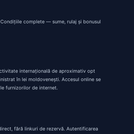
 Condițiile complete — sume, rulaj și bonusul
ctivitate internațională de aproximativ opt
inistrat în lei moldovenești. Accesul online se
le furnizorilor de internet.
direct, fără linkuri de rezervă. Autentificarea