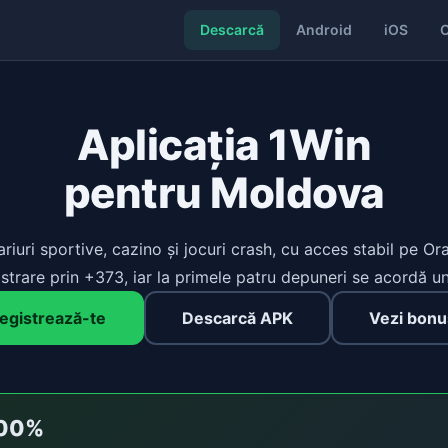
Descarcă
Android
iOS
C
Aplicația 1Win
pentru Moldova
iuri sportive, cazino și jocuri crash, cu acces stabil pe Or
gistrare prin +373, iar la primele patru depuneri se acordă 
registrează-te
Descarcă APK
Vezi bonu
600%