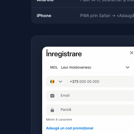
iPhone
PWA prin Safari → «Adaugă pe