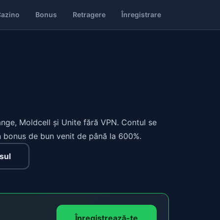
azino
Bonus
Retragere
Înregistrare
ange, Moldcell și Unite fără VPN. Contul se
un bonus de bun venit de până la 600%.
sul
Înregistrează-te