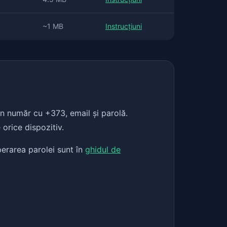
~1 MB
Instrucțiuni
un număr cu +373, email și parolă.
 orice dispozitiv.
uperarea parolei sunt în
ghidul de