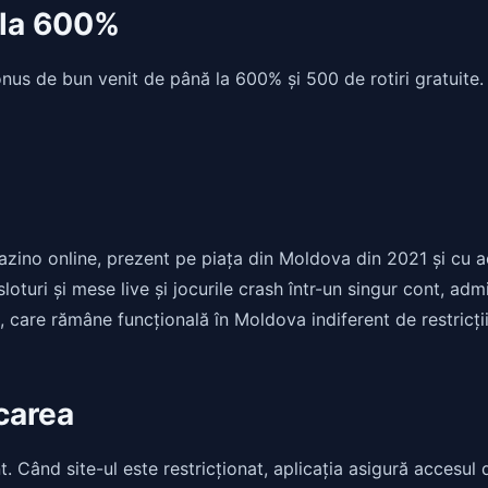
 la 600%
us de bun venit de până la 600% și 500 de rotiri gratuite.
cazino online, prezent pe piața din Moldova din 2021 și cu a
sloturi și mese live și jocurile crash într-un singur cont, adm
n, care rămâne funcțională în Moldova indiferent de restricții
icarea
nt. Când site-ul este restricționat, aplicația asigură accesul 