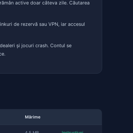
vă rămân active doar câteva zile. Căutarea
inkuri de rezervă sau VPN, iar accesul
dealeri și jocuri crash. Contul se
ce.
Mărime
4.5 MB
Instrucțiuni