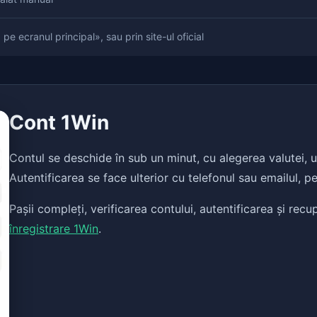
 ecranul principal», sau prin site-ul oficial
Cont 1Win
Contul se deschide în sub un minut, cu alegerea valutei, 
Autentificarea se face ulterior cu telefonul sau emailul, pe
Pașii compleți, verificarea contului, autentificarea și rec
înregistrare 1Win
.