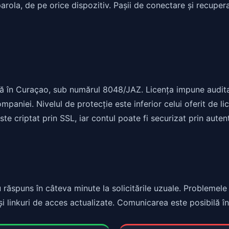
arola, de pe orice dispozitiv. Pașii de conectare și recupera
ă în Curaçao, sub numărul 8048/JAZ. Licența impune auditar
ompaniei. Nivelul de protecție este inferior celui oferit de 
te criptat prin SSL, iar contul poate fi securizat prin autent
 răspuns în câteva minute la solicitările uzuale. Problemel
și linkuri de acces actualizate. Comunicarea este posibilă î