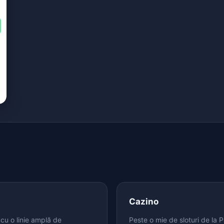
Cazino
 cu o linie amplă de
Peste o mie de sloturi de la P