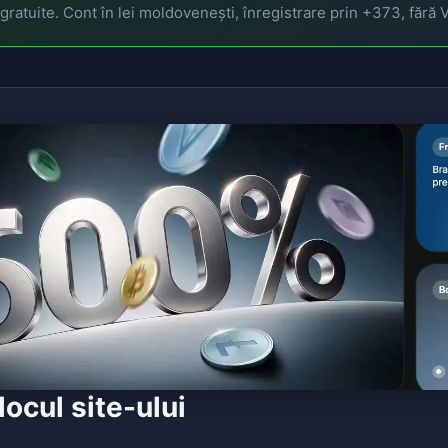
gratuite. Cont în lei moldovenești, înregistrare prin +373, fără 
locul site-ului