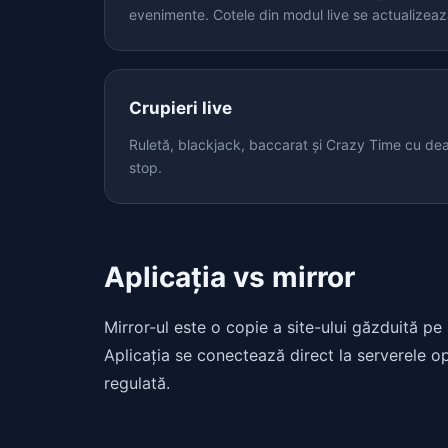
evenimente. Cotele din modul live se actualizează 
Crupieri live
Ruletă, blackjack, baccarat și Crazy Time cu deale
stop.
Aplicația vs mirror
Mirror-ul este o copie a site-ului găzduită pe
Aplicația se conectează direct la serverele op
regulată.