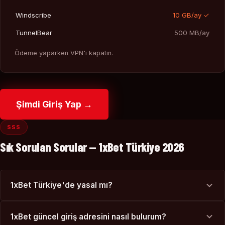
Windscribe
10 GB/ay ✓
TunnelBear
500 MB/ay
Ödeme yaparken VPN'i kapatın.
Şimdi Giriş Yap →
SSS
Sık Sorulan Sorular — 1xBet Türkiye 2026
1xBet Türkiye'de yasal mı?
1xBet güncel giriş adresini nasıl bulurum?