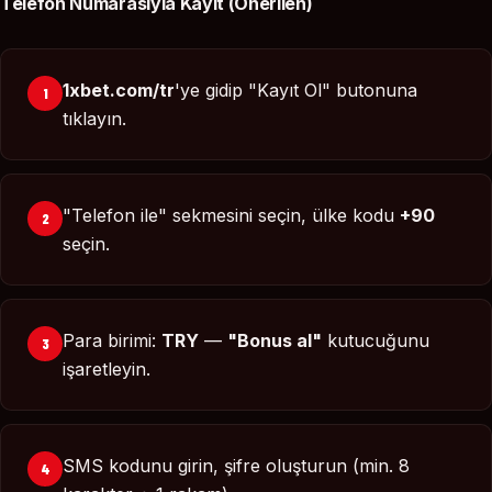
Telefon Numarasıyla Kayıt (Önerilen)
1xbet.com/tr
'ye gidip "Kayıt Ol" butonuna
1
tıklayın.
"Telefon ile" sekmesini seçin, ülke kodu
+90
2
seçin.
Para birimi:
TRY
—
"Bonus al"
kutucuğunu
3
işaretleyin.
SMS kodunu girin, şifre oluşturun (min. 8
4