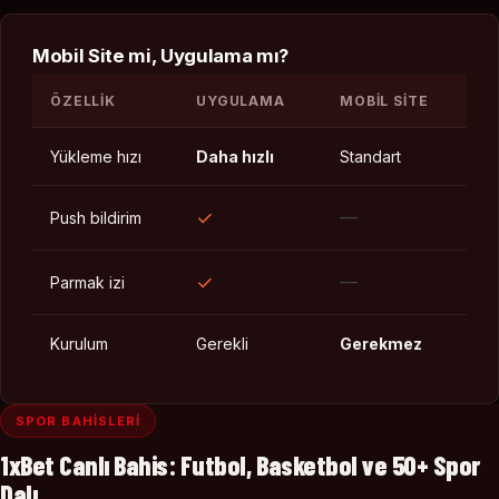
Mobil Site mi, Uygulama mı?
ÖZELLIK
UYGULAMA
MOBIL SITE
Yükleme hızı
Daha hızlı
Standart
✓
—
Push bildirim
✓
—
Parmak izi
Kurulum
Gerekli
Gerekmez
SPOR BAHISLERI
1xBet Canlı Bahis: Futbol, Basketbol ve 50+ Spor
Dalı