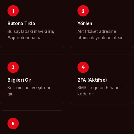
1
2
Butona Tıkla
Yönlen
Bu sayfadaki mavi
Giriş
Aktif 1xBet adresine
Yap
butonuna bas.
otomatik yönlendirilirsin.
3
4
Bilgileri Gir
2FA (Aktifse)
Kullanıcı adı ve şifreni
SMS ile gelen 6 haneli
gir.
kodu gir.
5