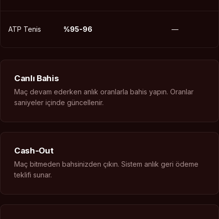
ATP Tenis
%95-96
—
Canlı Bahis
Maç devam ederken anlık oranlarla bahis yapın. Oranlar
saniyeler içinde güncellenir.
Cash-Out
Maç bitmeden bahsinizden çıkın. Sistem anlık geri ödeme
teklifi sunar.