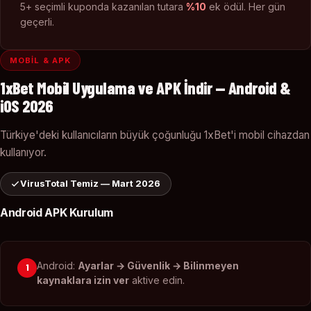
5+ seçimli kuponda kazanılan tutara
%10
ek ödül. Her gün
geçerli.
MOBIL & APK
1xBet Mobil Uygulama ve APK İndir — Android &
iOS 2026
Türkiye'deki kullanıcıların büyük çoğunluğu 1xBet'i mobil cihazdan
kullanıyor.
VirusTotal Temiz — Mart 2026
Android APK Kurulum
Android:
Ayarlar → Güvenlik → Bilinmeyen
1
kaynaklara izin ver
aktive edin.