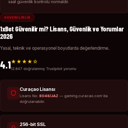
saat güvenlik kontrolü normaldir.
GÜVENILIRLIK
1xBet Güvenilir mi? Lisans, Güvenlik ve Yorumlar
2026
Yasal, teknik ve operasyonel boyutlarda değerlendirme.
4.1
★★★★☆
12.847 doğrulanmış Trustpilot yorumu
Curaçao Lisansı
Lisans No:
8048/JAZ
— gaming.curacao.com'da
doğrulanabilir.
256-bit SSL