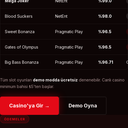
Mega Joker
NetEnt
%99.0
Blood Suckers
NetEnt
%98.0
Sweet Bonanza
Pragmatic Play
%96.5
Gates of Olympus
Pragmatic Play
%96.5
Big Bass Bonanza
Pragmatic Play
%96.71
Tüm slot oyunları
demo modda ücretsiz
denenebilir. Canlı casino
minimum bahisi ₺5'ten başlar.
Casino'ya Gir →
Demo Oyna
ÖDEMELER