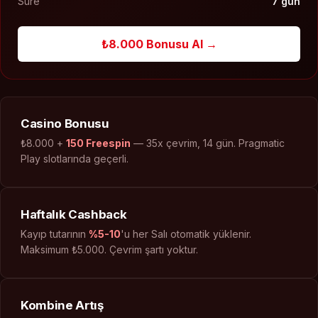
Süre
7 gün
₺8.000 Bonusu Al →
Casino Bonusu
₺8.000 +
150 Freespin
— 35x çevrim, 14 gün. Pragmatic
Play slotlarında geçerli.
Haftalık Cashback
Kayıp tutarının
%5-10
'u her Salı otomatik yüklenir.
Maksimum ₺5.000. Çevrim şartı yoktur.
Kombine Artış