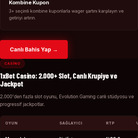
Kombine Kupon
3+ seçimli kombine kuponlarla wager şartını karşılayın ve
getiriyi artırın.
Canlı Bahis Yap →
CASINO
1xBet Casino: 2.000+ Slot, Canlı Krupiye ve
Jackpot
2.000'den fazla slot oyunu, Evolution Gaming canlı stüdyosu ve
progressif jackpotlar.
OYUN
SAĞLAYICI
RTP