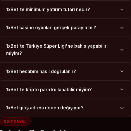
1xBet'te minimum yatırım tutarı nedir?
1xBet casino oyunları gerçek parayla mı?
1xBet'te Türkiye Süper Ligi'ne bahis yapabilir
miyim?
1xBet hesabım nasıl doğrulanır?
1xBet'te kripto para kullanabilir miyim?
1xBet giriş adresi neden değişiyor?
EDITÖRYAL