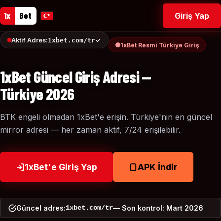
1x
Bet
Giriş Yap
Aktif Adres:
1xbet.com/tr
✓
1xBet Resmi Türkiye Giriş
1xBet Güncel Giriş Adresi —
Türkiye 2026
BTK engeli olmadan 1xBet'e erişin. Türkiye'nin en güncel
mirror adresi — her zaman aktif, 7/24 erişilebilir.
1xBet'e Giriş Yap
APK İndir
Güncel adres:
1xbet.com/tr
— Son kontrol: Mart 2026