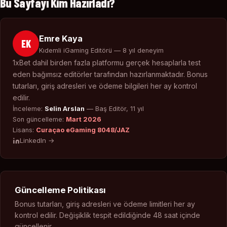
Bu Sayfayı Kim Hazırladı?
Emre Kaya
EK
Kıdemli iGaming Editörü — 8 yıl deneyim
1xBet dahil birden fazla platformu gerçek hesaplarla test
eden bağımsız editörler tarafından hazırlanmaktadır. Bonus
tutarları, giriş adresleri ve ödeme bilgileri her ay kontrol
edilir.
İnceleme:
Selin Arslan
— Baş Editör, 11 yıl
Son güncelleme:
Mart 2026
Lisans:
Curaçao eGaming 8048/JAZ
LinkedIn →
Güncelleme Politikası
Bonus tutarları, giriş adresleri ve ödeme limitleri her ay
kontrol edilir. Değişiklik tespit edildiğinde 48 saat içinde
güncellenir.