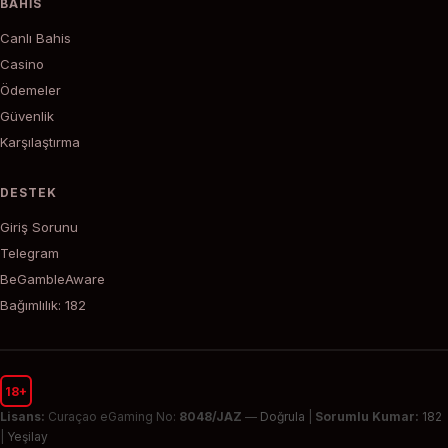
BAHIS
Canlı Bahis
Casino
Ödemeler
Güvenlik
Karşılaştırma
DESTEK
Giriş Sorunu
Telegram
BeGambleAware
Bağımlılık: 182
18+
Lisans:
Curaçao eGaming No:
8048/JAZ
—
Doğrula
|
Sorumlu Kumar:
182
|
Yeşilay