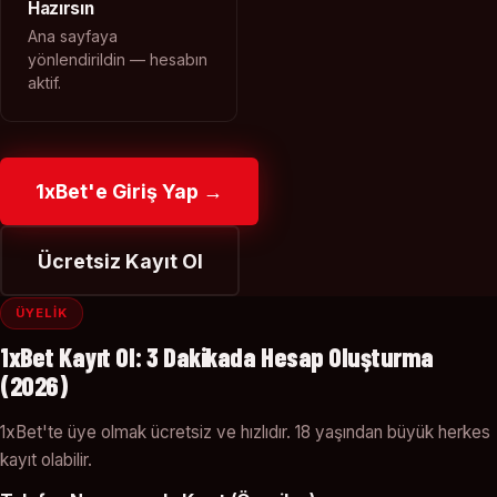
Hazırsın
Ana sayfaya
yönlendirildin — hesabın
aktif.
1xBet'e Giriş Yap →
Ücretsiz Kayıt Ol
ÜYELIK
1xBet Kayıt Ol: 3 Dakikada Hesap Oluşturma
(2026)
1xBet'te üye olmak ücretsiz ve hızlıdır. 18 yaşından büyük herkes
kayıt olabilir.