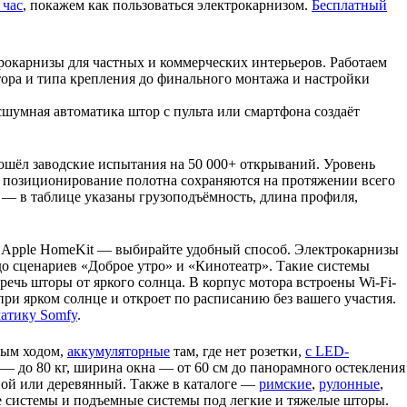
 час
, покажем как пользоваться электрокарнизом.
Бесплатный
трокарнизы для частных и коммерческих интерьеров. Работаем
тора и типа крепления до финального монтажа и настройки
сшумная автоматика штор с пульта или смартфона создаёт
ёл заводские испытания на 50 000+ открываний. Уровень
е позиционирование полотна сохраняются на протяжении всего
— в таблице указаны грузоподъёмность, длина профиля,
, Apple HomeKit — выбирайте удобный способ. Электрокарнизы
 до сценариев «Доброе утро» и «Кинотеатр». Такие системы
речь шторы от яркого солнца. В корпус мотора встроены Wi-Fi-
ри ярком солнце и откроет по расписанию без вашего участия.
атику Somfy
.
ным ходом,
аккумуляторные
там, где нет розетки,
с LED-
— до 80 кг, ширина окна — от 60 см до панорамного остекления
жной или деревянный. Также в каталоге —
римские
,
рулонные
,
 системы и подъемные системы под легкие и тяжелые шторы.