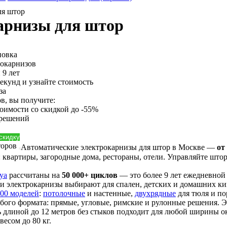
арнизы для штор
новка
рокарнизов
 9 лет
секунд и узнайте стоимость
за
в, вы получите:
тоимости
со скидкой до -55%
 решений
 скидку
Автоматические электрокарнизы для штор в Москве —
от
: квартиры, загородные дома, рестораны, отели. Управляйте што
ya
рассчитаны на
50 000+ циклов
— это более 9 лет ежедневной 
 электрокарнизы выбирают для спален, детских и домашних ки
300 моделей
:
потолочные
и настенные,
двухрядные
для тюля и по
бого формата: прямые, угловые, римские и рулонные решения. Э
длиной до 12 метров без стыков подходит для любой ширины ок
есом до 80 кг.