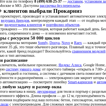
айте или по телефону
8 (499) 638-25-37
—
доставим
,
установим за
Москве и МО. Доступна
рассрочка без переплаты
.
0+ клиентов выбрали Прокарниз
z проектирует, производит и устанавливает автоматические элек
и
ведущих брендов
, контролируем каждый этап — от подбора мо
ми:
видеоотзывы клиентов
и
портфолио объектов
.
трокарниз — это инвестиция, которая работает каждый день. Бе
го, современного дома — и неизменно впечатляет гостей.
ы с ресурсом 50 000 циклов
ктрокарнизы моторами
Somfy
,
Dooya
,
Novo
и
Raex
— каждый прош
енее 35 дБ, это тише обычного разговора. Плавный ход и точно
аете, какой бренд подходит? Воспользуйтесь
сравнением моделей
нью и тип автоматики.
 и расписание
ключатель, мобильное приложение,
Яндекс Алиса
, Google Home
бую
систему умного дома
: от простого таймера «открыть в 7:00»
, коттеджей и гостиниц, а системы с датчиком света помогают бе
щённости и радиоприёмник — электрокарниз сам закроет шторы п
ю автоматизацию — посмотрите линейку
Smart-карнизов
и
автом
д любую задачу и размер окна
ытого монтажа в нишу,
двухрядные
для тюля и портьер с раздель
ативного эффекта. Длина профиля — до 12 м, грузоподъёмность 
репления подбираем под ваш потолок: бетон, гипсокартон, натя
алюзи
с электроприводом. Для сложных окон доступны рулонные