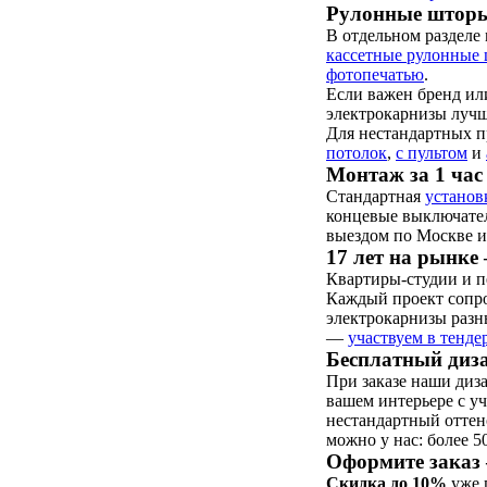
Рулонные шторы
В отдельном разделе
кассетные рулонные
фотопечатью
.
Если важен бренд ил
электрокарнизы лучш
Для нестандартных 
потолок
,
с пультом
и
Монтаж за 1 час 
Стандартная
установ
концевые выключател
выездом по Москве и
17 лет на рынке 
Квартиры-студии и пе
Каждый проект сопр
электрокарнизы разн
—
участвуем в тенде
Бесплатный диза
При заказе наши диз
вашем интерьере с у
нестандартный отте
можно у нас: более 5
Оформите заказ 
Скидка до 10%
уже п