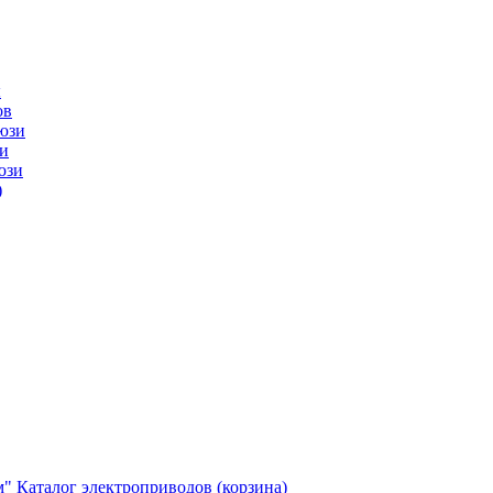
ы
ов
юзи
и
юзи
)
м"
Каталог электроприводов (корзина)