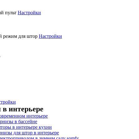
й пульт
Настройки
й режим для штор
Настройки
т
стройки
 в интерьере