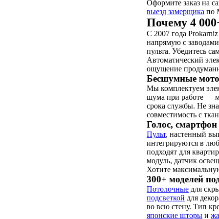
Оформите заказ на с
выезд замерщика
по 
Почему 4 00
С 2007 года Prokarni
напрямую с заводам
пульта. Убедитесь са
Автоматический элек
ощущение продуманно
Бесшумные мотор
Мы комплектуем эле
шума при работе — м
срока службы. Не зн
совместимость с тка
Голос, смартфон
Пульт
, настенный вы
интегрируются в лю
подходят для квартир
модуль, датчик осве
Хотите максимальну
300+ моделей по
Потолочные
для скр
подсветкой
для декор
во всю стену. Тип к
японские шторы
и
ж