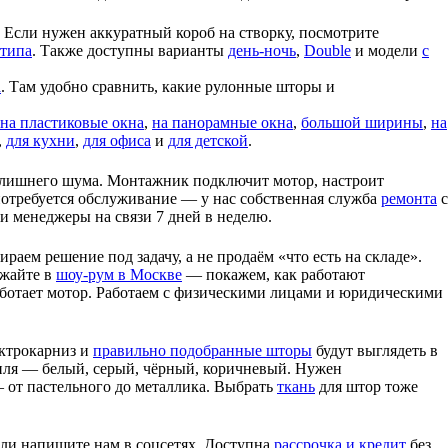
 Если нужен аккуратный короб на створку, посмотрите
 типа
. Также доступны варианты
день-ночь
,
Double
и модели
с
a
. Там удобно сравнить, какие рулонные шторы и
на пластиковые окна
,
на панорамные окна
,
большой ширины
,
на
,
для кухни
,
для офиса
и
для детской
.
и лишнего шума. Монтажник подключит мотор, настроит
 потребуется обслуживание — у нас собственная служба
ремонта
с
и менеджеры на связи 7 дней в неделю.
аем решение под задачу, а не продаём «что есть на складе».
зжайте в
шоу-рум в Москве
— покажем, как работают
работает мотор. Работаем с физическими лицами и юридическими
ектрокарниз и
правильно подобранные шторы
будут выглядеть в
иля — белый, серый, чёрный, коричневый. Нужен
 от пастельного до металлика. Выбрать
ткань
для штор тоже
ли напишите нам в соцсетях. Доступна
рассрочка и кредит
без