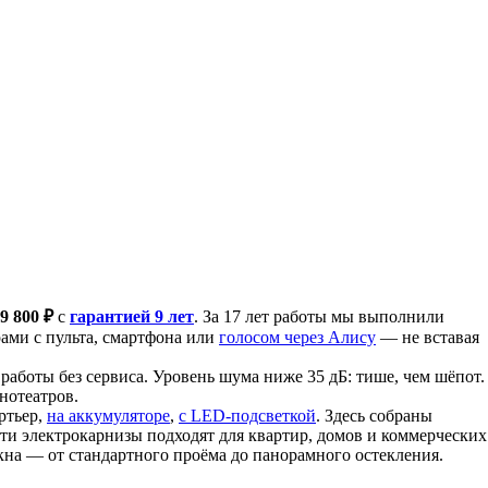
 9 800 ₽
с
гарантией 9 лет
. За 17 лет работы мы выполнили
рами с пульта, смартфона или
голосом через Алису
— не вставая
работы без сервиса. Уровень шума ниже 35 дБ: тише, чем шёпот.
нотеатров.
ртьер,
на аккумуляторе
,
с LED-подсветкой
. Здесь собраны
ти электрокарнизы подходят для квартир, домов и коммерческих
на — от стандартного проёма до панорамного остекления.