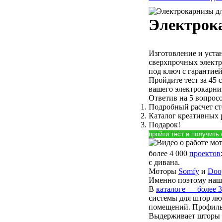
Электрок
Изготовление и уста
сверхпрочных элект
под ключ с гарантией
Пройдите тест за 45 
вашего электрокарни
Ответив на 5 вопросо
Подробный расчет с
Каталог креативных
Подарок!
пройти тест и получить
более 4 000
проектов
с дивана.
Моторы
Somfy
и
Doo
Именно поэтому наши
В
каталоге — более 
системы для штор лю
помещений. Профиль 
Выдерживает шторы в