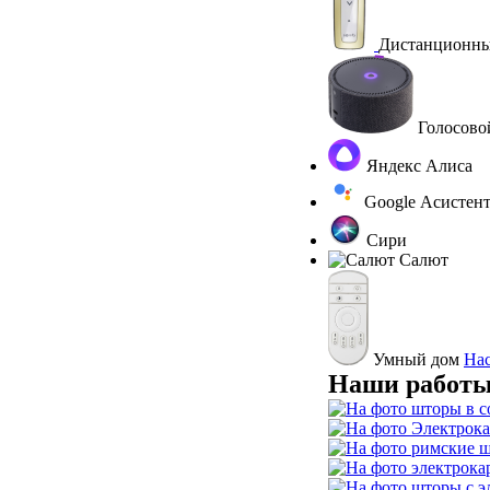
Дистанционны
Голосово
Яндекс Алиса
Google Асистен
Сири
Салют
Умный дом
На
Наши работы