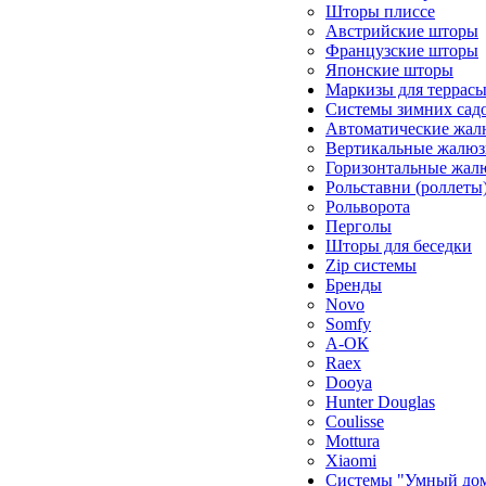
Шторы плиссе
Австрийские шторы
Французские шторы
Японские шторы
Маркизы для террас
Системы зимних сад
Автоматические жал
Вертикальные жалюз
Горизонтальные жал
Рольставни (роллеты
Рольворота
Перголы
Шторы для беседки
Zip системы
Бренды
Novo
Somfy
А-ОК
Raex
Dooya
Hunter Douglas
Coulisse
Mottura
Xiaomi
Системы "Умный до