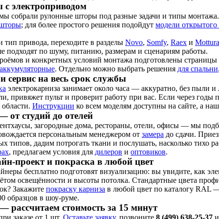
 с электроприводом
 мы собрали рулонные шторы под разные задачи и типы монтажа.
 шторы
; для более простого решения подойдут
модели открытого
и тип привода, переходите в разделы
Novo
,
Somfy
,
Raex
и
Mottur
е подходят по шуму, питанию, размерам и сценариям работы.
проёмов и конкретных условий монтажа подготовлены страницы
аккумуляторные
. Отдельно можно выбрать решения
для спальни
и сервис на весь срок службы
ка
электрокарниза занимает около часа — аккуратно, без пыли 
и, привяжет пульт и проверит работу при вас. Если через годы
 области.
Инструкции
ко всем моделям доступны на сайте, а наш
— от студий до отелей
нтхаусы, загородные дома, рестораны, отели, офисы — мы подбир
овождается персональным менеджером от
замера
до сдачи. Прие
ых типов, дадим потрогать ткани и послушать, насколько тихо 
рах
, предлагаем условия для
дилеров
и
оптовиков
.
йн-проект и покраска в любой цвет
айнеры бесплатно подготовят визуализацию: вы увидите, как эл
чётом освещённости и высоты потолка. Стандартные цвета проф
нок? Закажите
покраску карниза
в любой цвет по каталогу RAL —
00 образцов в шоу-руме.
— рассчитаем стоимость за 15 минут
ри заказе от 1 шт.
Оставьте заявку
, позвоните
8 (499) 638-25-37
и