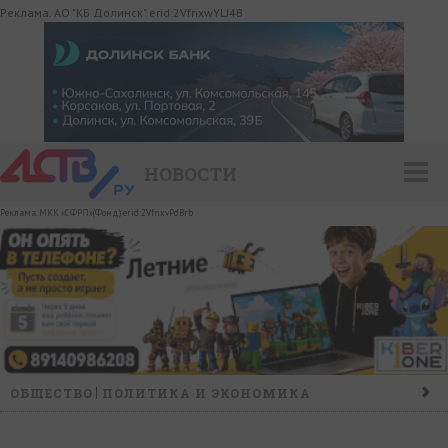
Реклама. АО "КБ Долинск" erid:2VfnxwYLJ4B
НОВОСТИ
Реклама. МКК «СФРП»(Фонд) erid:2VfnxvPdBrb
ОБЩЕСТВО
ПОЛИТИКА И ЭКОНОМИКА
ПРОИСШЕСТВИЯ
КОНФЛИКТ
КУЛЬТУРА
СПОРТ
НАШ ДЕНЬ
НОВОСТИ КОМПАНИЙ
ГОРОСКОП