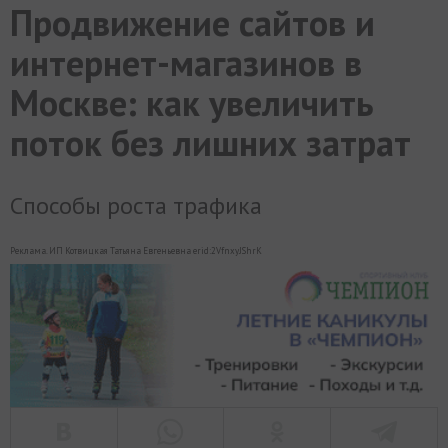
Продвижение сайтов и
МИР
РАЗГРУЗКА
ФОТО
ВИДЕО
СЮЖЕТЫ
интернет-магазинов в
Москве: как увеличить
поток без лишних затрат
Способы роста трафика
Реклама. ИП Котвицкая Татьяна Евгеньевна erid:2VfnxyJShrK