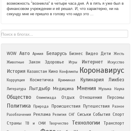
возможность "возникла" в четыре часа дня. А в пять я уже был в
финансовом учреждении и её решал. И, что характерно, ни на
секунду мне не пришло в голову что надо это ...
Авто
Беларусь
WOW
Бизнес
Видео
Дети
Армия
Жесть
Интернет
Закон
Здоровье
Животные
Игры
Искусство
Коронавирус
История
Казахстан
Кино
Конфликты
Кулинария
Ликбез
Косметичка
Коррупция
Криминал
Мнения
Лытдыбр
Медицина
Литература
Музыка
Наука
Общество
Отдых
Отношения
Персоны
Олимпиада
Политика
Происшествия
Путешествия
Природа
Разное
Реклама
Сиськи
События
Спорт
Разоблачения
Религия
СНГ
Технологии
Страны
Транспорт
ТВ и СМИ
Творчество