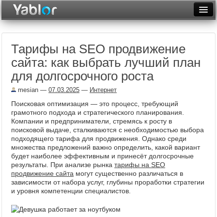
Разместить статью
Войти
Тарифы на SEO продвижение
Неделя
сайта: как выбрать лучший план
Месяц
для долгосрочного роста
Рейтинги
mesian
—
07.03.2025
—
Интернет
Поисковая оптимизация — это процесс, требующий
Архив
грамотного подхода и стратегического планирования.
Компании и предприниматели, стремясь к росту в
Фототоп
поисковой выдаче, сталкиваются с необходимостью выбора
подходящего тарифа для продвижения. Однако среди
Видеотоп
множества предложений важно определить, какой вариант
будет наиболее эффективным и принесёт долгосрочные
результаты. При анализе рынка
тарифы на SEO
продвижение сайта
могут существенно различаться в
зависимости от набора услуг, глубины проработки стратегии
и уровня компетенции специалистов.