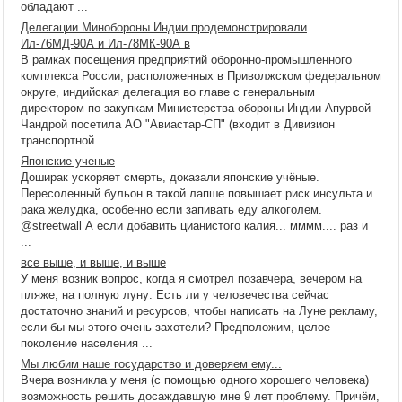
обладают ...
Делегации Минобороны Индии продемонстрировали
Ил-76МД-90А и Ил-78МК-90А в
В рамках посещения предприятий оборонно-промышленного
комплекса России, расположенных в Приволжском федеральном
округе, индийская делегация во главе с генеральным
директором по закупкам Министерства обороны Индии Апурвой
Чандрой посетила АО "Авиастар-СП" (входит в Дивизион
транспортной ...
Японские ученые
Доширак ускоряет смерть, доказали японские учёные.
Пересоленный бульон в такой лапше повышает риск инсульта и
рака желудка, особенно если запивать еду алкоголем.
@streetwall А если добавить цианистого калия... мммм.... раз и
...
все выше, и выше, и выше
У меня возник вопрос, когда я смотрел позавчера, вечером на
пляже, на полную луну: Есть ли у человечества сейчас
достаточно знаний и ресурсов, чтобы написать на Луне рекламу,
если бы мы этого очень захотели? Предположим, целое
поколение населения ...
Мы любим наше государство и доверяем ему...
Вчера возникла у меня (с помощью одного хорошего человека)
возможность решить досаждавшую мне 9 лет проблему. Причём,