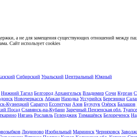
держки, а не для замещения существующих отношений между пац
ма. Сайт использует cookies
казский
Сибирский
Уральский
Центральный
Южный
Нижний Тагил
Белгород
Архангельск
Владимир
Сочи
Курган
С
одонск
Новочеркасск
Абакан
Находка
Уссурийск
Березники
Сала
ск-Кузнецкий
Сарапул
Ессентуки
Азов
Бузулук
Озёрск
Балашов
кий Посад
Славянск-на-Кубани
Заречный Пензенская обл.
Туапс
ткарино
Нягань
Рославль
Геленджик
Тимашёвск
Белореченск
На
возыбков
Людиново
Изобильный
Мариинск
Черняховск
Заволж