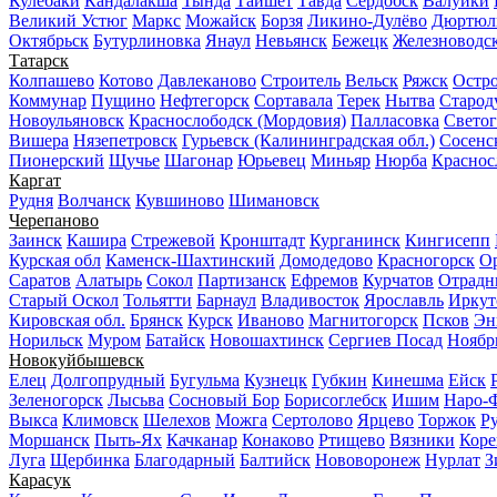
Кулебаки
Кандалакша
Тында
Тайшет
Тавда
Сердобск
Валуйки
Великий Устюг
Маркс
Можайск
Борзя
Ликино-Дулёво
Дюртюл
Октябрьск
Бутурлиновка
Янаул
Невьянск
Бежецк
Железноводс
Татарск
Колпашево
Котово
Давлеканово
Строитель
Вельск
Ряжск
Остр
Коммунар
Пущино
Нефтегорск
Сортавала
Терек
Нытва
Старод
Новоульяновск
Краснослободск (Мордовия)
Палласовка
Светог
Вишера
Нязепетровск
Гурьевск (Калининградская обл.)
Сосенс
Пионерский
Щучье
Шагонар
Юрьевец
Миньяр
Нюрба
Краснос
Каргат
Рудня
Волчанск
Кувшиново
Шимановск
Черепаново
Заинск
Кашира
Стрежевой
Кронштадт
Курганинск
Кингисепп
Курская обл
Каменск-Шахтинский
Домодедово
Красногорск
Ор
Саратов
Алатырь
Сокол
Партизанск
Ефремов
Курчатов
Отрад
Старый Оскол
Тольятти
Барнаул
Владивосток
Ярославль
Иркут
Кировская обл.
Брянск
Курск
Иваново
Магнитогорск
Псков
Эн
Норильск
Муром
Батайск
Новошахтинск
Сергиев Посад
Ноябр
Новокуйбышевск
Елец
Долгопрудный
Бугульма
Кузнецк
Губкин
Кинешма
Ейск
Зеленогорск
Лысьва
Сосновый Бор
Борисоглебск
Ишим
Наро-
Выкса
Климовск
Шелехов
Можга
Сертолово
Ярцево
Торжок
Ру
Моршанск
Пыть-Ях
Качканар
Конаково
Ртищево
Вязники
Коре
Луга
Щербинка
Благодарный
Балтийск
Нововоронеж
Нурлат
З
Карасук