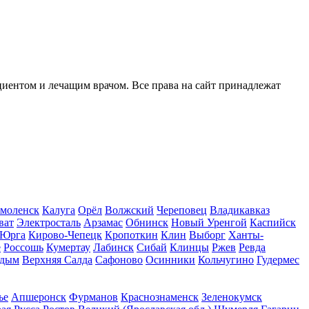
иентом и лечащим врачом. Все права на сайт принадлежат
моленск
Калуга
Орёл
Волжский
Череповец
Владикавказ
ват
Электросталь
Арзамас
Обнинск
Новый Уренгой
Каспийск
Юрга
Кирово-Чепецк
Кропоткин
Клин
Выборг
Ханты-
е
Россошь
Кумертау
Лабинск
Сибай
Клинцы
Ржев
Ревда
дым
Верхняя Салда
Сафоново
Осинники
Кольчугино
Гудермес
ье
Апшеронск
Фурманов
Краснознаменск
Зеленокумск