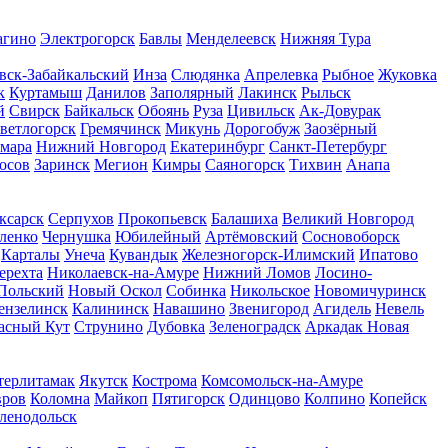
агино
Электрогорск
Бавлы
Менделеевск
Нижняя Тура
вск-Забайкальский
Инза
Слюдянка
Апрелевка
Рыбное
Жуковка
к
Куртамыш
Данилов
Заполярный
Лакинск
Рыльск
й
Свирск
Байкальск
Обоянь
Руза
Цивильск
Ак-Довурак
ветлогорск
Гремячинск
Микунь
Дорогобуж
Заозёрный
мара
Нижний Новгород
Екатеринбург
Санкт-Петербург
осов
Заринск
Мегион
Кимры
Саяногорск
Тихвин
Анапа
ксарск
Серпухов
Прокопьевск
Балашиха
Великий Новгород
ленко
Чернушка
Юбилейный
Артёмовский
Сосновоборск
Карталы
Унеча
Кувандык
Железногорск-Илимский
Ипатово
ерехта
Николаевск-на-Амуре
Нижний Ломов
Лосино-
Польский
Новый Оскол
Собинка
Никольское
Новомичуринск
ензелинск
Калининск
Навашино
Звенигород
Агидель
Невель
асный Кут
Струнино
Дубовка
Зеленоградск
Аркадак
Новая
терлитамак
Якутск
Кострома
Комсомольск-на-Амуре
вров
Коломна
Майкоп
Пятигорск
Одинцово
Колпино
Копейск
ленодольск