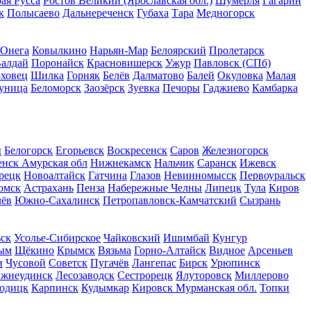
ая Русса
Ростов Великий (Ярославская обл.)
Шумерля
Гагарин
к
Полысаево
Дальнереченск
Губаха
Тара
Медногорск
Онега
Ковылкино
Нарьян-Мар
Белоярский
Пролетарск
алдай
Поронайск
Красновишерск
Ужур
Павловск (СПб)
оховец
Шилка
Горняк
Белёв
Далматово
Балей
Окуловка
Малая
луница
Беломорск
Заозёрск
Зуевка
Печоры
Гаджиево
Камбарка
ы
Белогорск
Егорьевск
Воскресенск
Саров
Железногорск
енск Амурская обл
Нижнекамск
Нальчик
Саранск
Ижевск
рецк
Новоалтайск
Гатчина
Глазов
Невинномысск
Первоуральск
омск
Астрахань
Пенза
Набережные Челны
Липецк
Тула
Киров
лёв
Южно-Сахалинск
Петропавловск-Камчатский
Сызрань
ск
Усолье-Сибирское
Чайковский
Ишимбай
Кунгур
ым
Щёкино
Крымск
Вязьма
Горно-Алтайск
Видное
Арсеньев
и
Чусовой
Советск
Пугачёв
Лангепас
Бирск
Урюпинск
жнеудинск
Лесозаводск
Сестрорецк
Ялуторовск
Миллерово
одицк
Карпинск
Кудымкар
Кировск Мурманская обл.
Топки