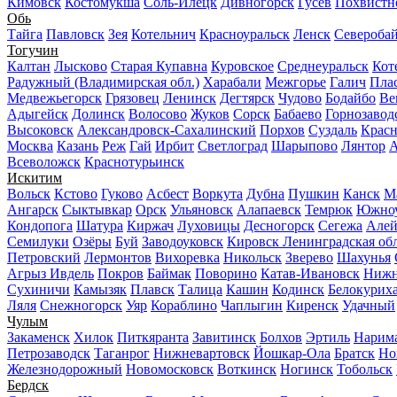
Кимовск
Костомукша
Соль-Илецк
Дивногорск
Гусев
Похвистн
Обь
Тайга
Павловск
Зея
Котельнич
Красноуральск
Ленск
Северобай
Тогучин
Калтан
Лысково
Старая Купавна
Куровское
Среднеуральск
Кот
Радужный (Владимирская обл.)
Харабали
Межгорье
Галич
Пла
Медвежьегорск
Грязовец
Ленинск
Дегтярск
Чудово
Бодайбо
Ве
Адыгейск
Долинск
Волосово
Жуков
Сорск
Бабаево
Горнозавод
Высоковск
Александровск-Сахалинский
Порхов
Суздаль
Красн
Москва
Казань
Реж
Гай
Ирбит
Светлоград
Шарыпово
Лянтор
А
Всеволожск
Краснотурьинск
Искитим
Вольск
Кстово
Гуково
Асбест
Воркута
Дубна
Пушкин
Канск
М
Ангарск
Сыктывкар
Орск
Ульяновск
Алапаевск
Темрюк
Южноу
Кондопога
Шатура
Киржач
Луховицы
Десногорск
Сегежа
Алей
Семилуки
Озёры
Буй
Заводоуковск
Кировск Ленинградская об
Петровский
Лермонтов
Вихоревка
Никольск
Зверево
Шахунья
Агрыз
Ивдель
Покров
Баймак
Поворино
Катав-Ивановск
Нижн
Сухиничи
Камызяк
Плавск
Талица
Кашин
Кодинск
Белокурих
Ляля
Снежногорск
Уяр
Кораблино
Чаплыгин
Киренск
Удачный
Чулым
Закаменск
Хилок
Питкяранта
Завитинск
Болхов
Эртиль
Нарим
Петрозаводск
Таганрог
Нижневартовск
Йошкар-Ола
Братск
Но
Железнодорожный
Новомосковск
Воткинск
Ногинск
Тобольск
Бердск