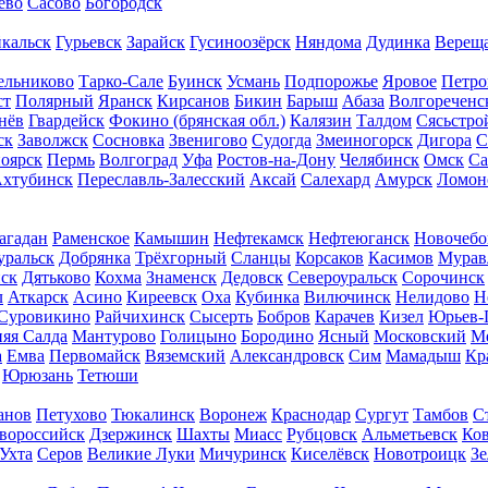
ево
Сасово
Богородск
кальск
Гурьевск
Зарайск
Гусиноозёрск
Няндома
Дудинка
Верещ
ельниково
Тарко-Сале
Буинск
Усмань
Подпорожье
Яровое
Петро
ст
Полярный
Яранск
Кирсанов
Бикин
Барыш
Абаза
Волгореченс
нёв
Гвардейск
Фокино (брянская обл.)
Калязин
Талдом
Сясьстро
ск
Заволжск
Сосновка
Звенигово
Судогда
Змеиногорск
Дигора
С
оярск
Пермь
Волгоград
Уфа
Ростов-на-Дону
Челябинск
Омск
Са
хтубинск
Переславль-Залесский
Аксай
Салехард
Амурск
Ломон
агадан
Раменское
Камышин
Нефтекамск
Нефтеюганск
Новочебо
ральск
Добрянка
Трёхгорный
Сланцы
Корсаков
Касимов
Мурав
ск
Дятьково
Кохма
Знаменск
Дедовск
Североуральск
Сорочинск
л
Аткарск
Асино
Киреевск
Оха
Кубинка
Вилючинск
Нелидово
Н
Суровикино
Райчихинск
Сысерть
Бобров
Карачев
Кизел
Юрьев-
яя Салда
Мантурово
Голицыно
Бородино
Ясный
Московский
М
а
Емва
Первомайск
Вяземский
Александровск
Сим
Мамадыш
Кр
Юрюзань
Тетюши
анов
Петухово
Тюкалинск
Воронеж
Краснодар
Сургут
Тамбов
С
вороссийск
Дзержинск
Шахты
Миасс
Рубцовск
Альметьевск
Ко
Ухта
Серов
Великие Луки
Мичуринск
Киселёвск
Новотроицк
Зе