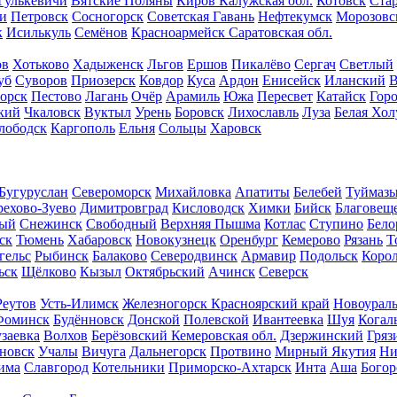
Гулькевичи
Вятские Поляны
Киров Калужская обл.
Котовск
Стар
и
Петровск
Сосногорск
Советская Гавань
Нефтекумск
Морозовс
к
Исилькуль
Семёнов
Красноармейск Саратовская обл.
ов
Хотьково
Хадыженск
Льгов
Ершов
Пикалёво
Сергач
Светлый
уб
Суворов
Приозерск
Ковдор
Куса
Ардон
Енисейск
Иланский
В
орск
Пестово
Лагань
Очёр
Арамиль
Южа
Пересвет
Катайск
Гор
кий
Чкаловск
Вуктыл
Урень
Боровск
Лихославль
Луза
Белая Хо
лободск
Каргополь
Ельня
Сольцы
Харовск
Бугуруслан
Североморск
Михайловка
Апатиты
Белебей
Туймаз
ехово-Зуево
Димитровград
Кисловодск
Химки
Бийск
Благовещ
ный
Снежинск
Свободный
Верхняя Пышма
Котлас
Ступино
Бело
ск
Тюмень
Хабаровск
Новокузнецк
Оренбург
Кемерово
Рязань
Т
гельс
Рыбинск
Балаково
Северодвинск
Армавир
Подольск
Коро
ьск
Щёлково
Кызыл
Октябрьский
Ачинск
Северск
Реутов
Усть-Илимск
Железногорск Красноярский край
Новоураль
Фоминск
Будённовск
Донской
Полевской
Ивантеевка
Шуя
Когал
заевка
Волхов
Берёзовский Кемеровская обл.
Дзержинский
Гряз
новск
Учалы
Вичуга
Дальнегорск
Протвино
Мирный Якутия
Ни
има
Славгород
Котельники
Приморско-Ахтарск
Инта
Аша
Богор