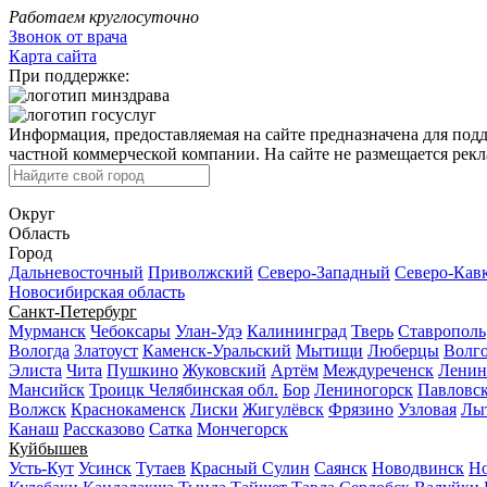
Работаем круглосуточно
Звонок от врача
Карта сайта
При поддержке:
Информация, предоставляемая на сайте предназначена для под
частной коммерческой компании. На сайте не размещается рекла
Округ
Область
Город
Дальневосточный
Приволжский
Северо-Западный
Северо-Кав
Новосибирская область
Санкт-Петербург
Мурманск
Чебоксары
Улан-Удэ
Калининград
Тверь
Ставрополь
Вологда
Златоуст
Каменск-Уральский
Мытищи
Люберцы
Волг
Элиста
Чита
Пушкино
Жуковский
Артём
Междуреченск
Ленин
Мансийск
Троицк Челябинская обл.
Бор
Лениногорск
Павловс
Волжск
Краснокаменск
Лиски
Жигулёвск
Фрязино
Узловая
Лы
Канаш
Рассказово
Сатка
Мончегорск
Куйбышев
Усть-Кут
Усинск
Тутаев
Красный Сулин
Саянск
Новодвинск
Но