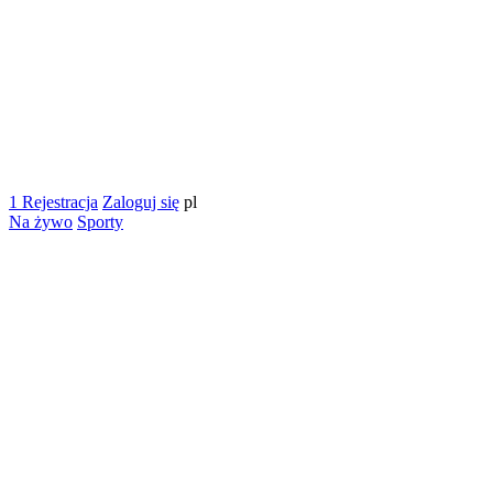
1
Rejestracja
Zaloguj się
pl
Na żywo
Sporty