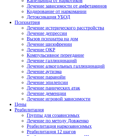
Капельница от наркотиков
Лечение зависимости от амфетаминов
Кодирование от наркомании
Детоксикация УБОД
Психиатрия
Лечение истерического расстройства
Лечение депрессии
Вызов психиатра на дом
Лечение шизофрении
Лечение ОКР
Компульсивное переедание
Лечение галлюцинаций
Лечение алкогольных галлюцинаций
Лечение аутизма
Лечение паранойи
Лечение эпилепсии
Лечение панических атак
Лечение деменции
Лечение игровой зависимости
Цены
Реабилитация
Группы для созависимых
Лечение по методу Довженко
Реабилитация наркозависимых
Реабилитация 12 шагов