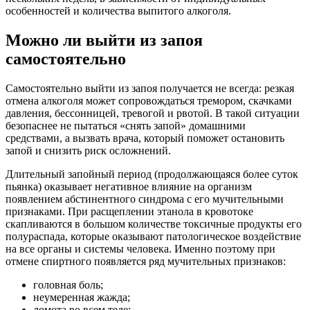
особенностей и количества выпитого алкоголя.
Можно ли выйти из запоя
самостоятельно
Самостоятельно выйти из запоя получается не всегда: резкая
отмена алкоголя может сопровождаться тремором, скачками
давления, бессонницей, тревогой и рвотой. В такой ситуации
безопаснее не пытаться «снять запой» домашними
средствами, а вызвать врача, который поможет остановить
запой и снизить риск осложнений.
Длительный запойный период (продолжающаяся более суток
пьянка) оказывает негативное влияние на организм
появлением абстинентного синдрома с его мучительными
признаками. При расщеплении этанола в кровотоке
скапливаются в большом количестве токсичные продукты его
полураспада, которые оказывают патологическое воздействие
на все органы и системы человека. Именно поэтому при
отмене спиртного появляется ряд мучительных признаков:
головная боль;
неумеренная жажда;
ломота во всем теле;