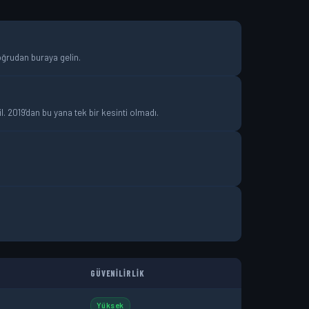
oğrudan buraya gelin.
 2019'dan bu yana tek bir kesinti olmadı.
GÜVENILIRLIK
Yüksek