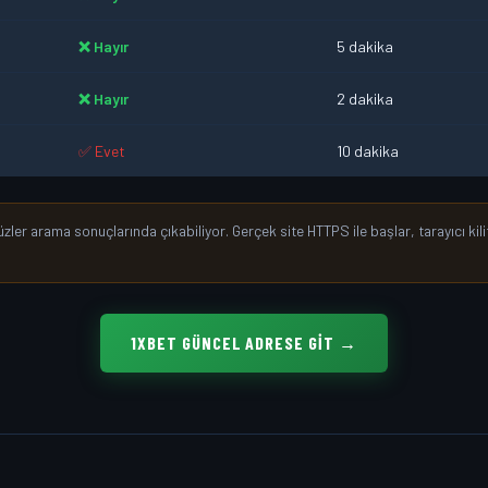
❌ Hayır
5 dakika
❌ Hayır
2 dakika
✅ Evet
10 dakika
zler arama sonuçlarında çıkabiliyor. Gerçek site HTTPS ile başlar, tarayıcı kili
1XBET GÜNCEL ADRESE GIT →