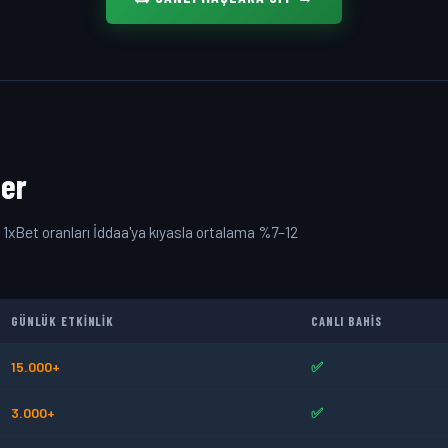
ler
1xBet oranları İddaa'ya kıyasla ortalama %7–12
GÜNLÜK ETKINLIK
CANLI BAHIS
15.000+
✅
3.000+
✅