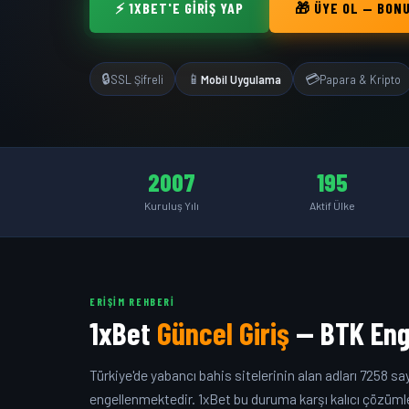
⚡ 1XBET'E GIRIŞ YAP
🎁 ÜYE OL — BON
🔒
📱
💳
SSL Şifreli
Mobil Uygulama
Papara & Kripto
2007
195
Kuruluş Yılı
Aktif Ülke
ERIŞIM REHBERI
1xBet
Güncel Giriş
— BTK Enge
Türkiye'de yabancı bahis sitelerinin alan adları 7258 
engellenmektedir. 1xBet bu duruma karşı kalıcı çözümle