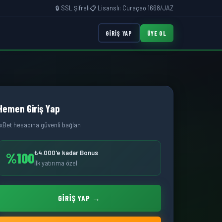
🔒 SSL Şifreli
📋 Lisanslı: Curaçao 1668/JAZ
GIRIŞ YAP
ÜYE OL
Hemen Giriş Yap
1xBet hesabına güvenli bağlan
₺4.000'e kadar Bonus
%100
İlk yatırıma özel
GIRIŞ YAP →