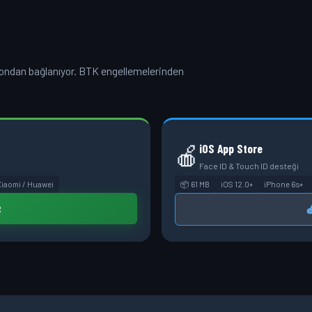
lefondan bağlanıyor. BTK engellemelerinden
iOS App Store
🍎
Face ID & Touch ID desteği
iaomi / Huawei
📦 61 MB
iOS 12.0+
iPhone 6s+
R
