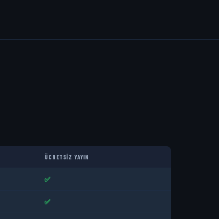
ÜCRETSIZ YAYIN
✅
✅