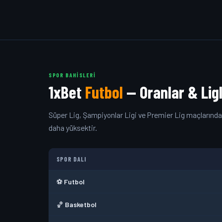
SPOR BAHISLERI
1xBet
Futbol
— Oranlar & Lig
Süper Lig, Şampiyonlar Ligi ve Premier Lig maçlarında 
daha yüksektir.
SPOR DALI
⚽
Futbol
🏀
Basketbol