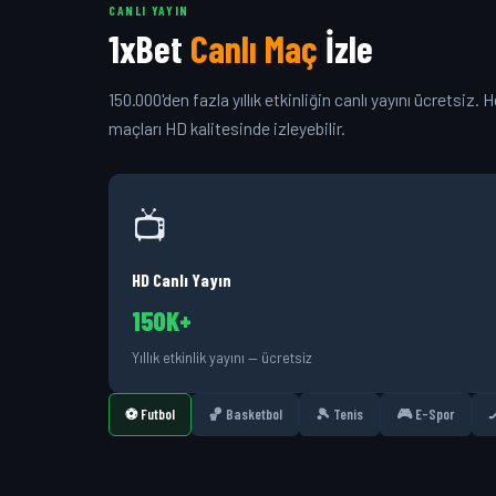
CANLI YAYIN
1xBet
Canlı Maç
İzle
150.000'den fazla yıllık etkinliğin canlı yayını ücretsiz.
maçları HD kalitesinde izleyebilir.
📺
HD Canlı Yayın
150K+
Yıllık etkinlik yayını — ücretsiz
⚽ Futbol
🏀 Basketbol
🎾 Tenis
🎮 E-Spor
