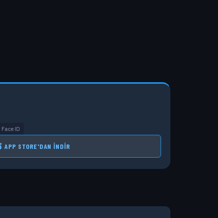
Face ID
 APP STORE'DAN İNDIR