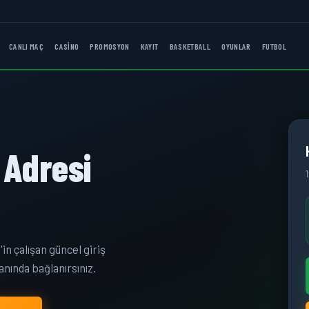
CANLI MAÇ
CASINO
PROMOSYON
KAYIT
BASKETBALL
OYUNLAR
FUTBOL
Adresi
in çalışan güncel giriş
nında bağlanırsınız.