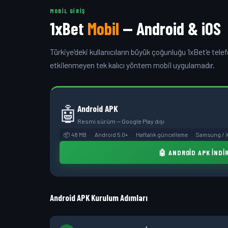
MOBIL GIRIŞ
1xBet
Mobil
— Android & iOS
Türkiye'deki kullanıcıların büyük çoğunluğu 1xBet'e te
etkilenmeyen tek kalıcı yöntem mobil uygulamadır.
Android APK
🤖
Resmi sürüm — Google Play dışı
📦 48 MB
Android 5.0+
Haftalık güncelleme
Samsung / X
🤖 ANDROID APK İNDI
Android APK Kurulum Adımları