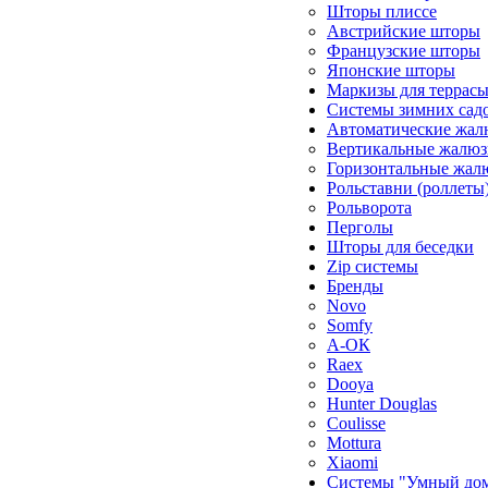
Шторы плиссе
Австрийские шторы
Французские шторы
Японские шторы
Маркизы для террас
Системы зимних сад
Автоматические жал
Вертикальные жалюз
Горизонтальные жал
Рольставни (роллеты
Рольворота
Перголы
Шторы для беседки
Zip системы
Бренды
Novo
Somfy
А-ОК
Raex
Dooya
Hunter Douglas
Coulisse
Mottura
Xiaomi
Системы "Умный до