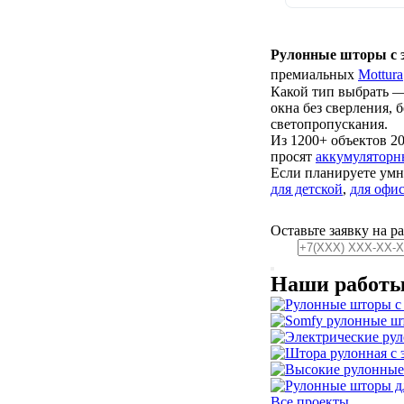
Рулонные шторы с 
премиальных
Mottura
Какой тип выбрать —
окна без сверления, 
светопропускания.
Из 1200+ объектов 2
просят
аккумуляторн
Если планируете ум
для детской
,
для офи
Оставьте заявку на р
Наши работ
Все проекты