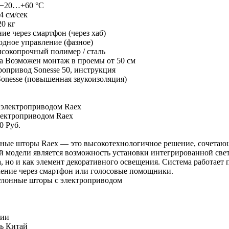
−20…+60 °C
4 см/сек
20 кг
ие через смартфон (через хаб)
дное управление (фазное)
сокопрочный полимер / сталь
а
Возможен монтаж в проемы от 50 см
ропривод Sonesse 50, инструкция
onesse (повышенная звукоизоляция)
лектроприводом Raex
0 Руб.
ные шторы Raex — это высокотехнологичное решение, сочетающе
 модели является возможность установки интегрированной свето
, но и как элемент декоративного освещения. Система работает
ение через смартфон или голосовые помощники.
улонные шторы с электроприводом
чии
ь
Китай