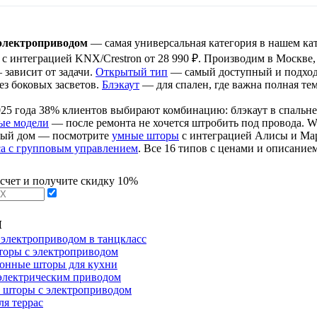
электроприводом
— самая универсальная категория в нашем ка
с интеграцией KNX/Crestron от 28 990 ₽. Производим в Москве, с
 зависит от задачи.
Открытый тип
— самый доступный и подходи
без боковых засветов.
Блэкаут
— для спален, где важна полная те
025 года 38% клиентов выбирают комбинацию: блэкаут в спальне 
ые модели
— после ремонта не хочется штробить под провода. Wir
ный дом — посмотрите
умные шторы
с интеграцией Алисы и Мару
са с групповым управлением
. Все 16 типов с ценами и описание
асчет и получите скидку 10%
ы