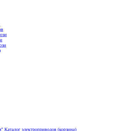
ы
ов
юзи
и
юзи
)
м"
Каталог электроприводов (корзина)