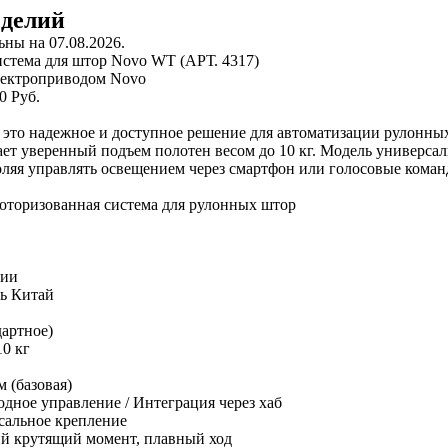
зделий
ны на 07.08.2026.
лектроприводом Novo
0 Руб.
это надежное и доступное решение для автоматизации рулонны
ет уверенный подъем полотен весом до 10 кг. Модель универсал
оляя управлять освещением через смартфон или голосовые кома
оторизованная система для рулонных штор
чии
ь
Китай
дартное)
10 кг
м (базовая)
дное управление / Интеграция через хаб
сальное крепление
й крутящий момент, плавный ход