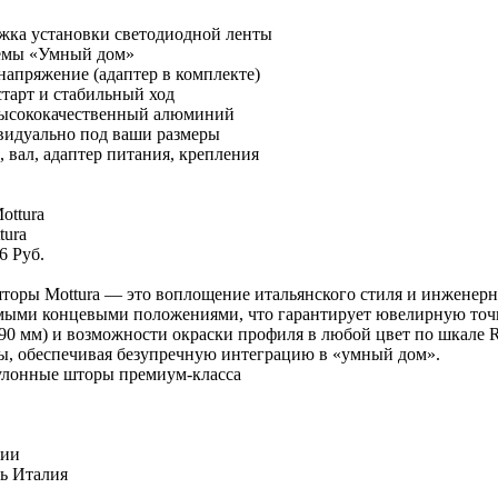
жка установки светодиодной ленты
емы «Умный дом»
напряжение (адаптер в комплекте)
тарт и стабильный ход
ысококачественный алюминий
идуально под ваши размеры
 вал, адаптер питания, крепления
tura
6 Руб.
оры Mottura — это воплощение итальянского стиля и инженерн
емыми концевыми положениями, что гарантирует ювелирную точн
–90 мм) и возможности окраски профиля в любой цвет по шкале 
ы, обеспечивая безупречную интеграцию в «умный дом».
улонные шторы премиум-класса
чии
ь
Италия