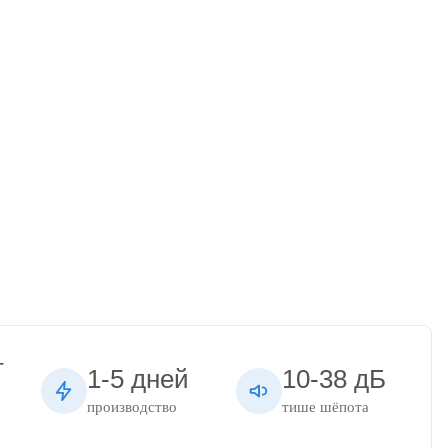
т
1-5 дней
10-38 дБ
производство
тише шёпота