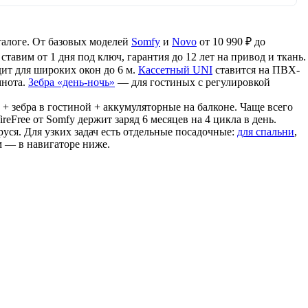
талоге. От базовых моделей
Somfy
и
Novo
от 10 990 ₽ до
тавим от 1 дня под ключ, гарантия до 12 лет на привод и ткань.
т для широких окон до 6 м.
Кассетный UNI
ставится на ПВХ-
мнота.
Зебра «день-ночь»
— для гостиных с регулировкой
+ зебра в гостиной + аккумуляторные на балконе. Чаще всего
eFree от Somfy держит заряд 6 месяцев на 4 цикла в день.
ся. Для узких задач есть отдельные посадочные:
для спальни
,
м — в навигаторе ниже.