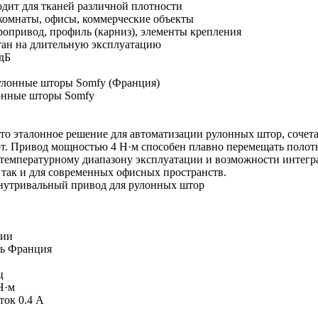
дит для тканей различной плотности
омнаты, офисы, коммерческие объекты
ропривод, профиль (карниз), элементы крепления
тан на длительную эксплуатацию
дБ
онные шторы Somfy
это эталонное решение для автоматизации рулонных штор, соче
т. Привод мощностью 4 Н·м способен плавно перемещать полотна
температурному диапазону эксплуатации и возможности интегра
 так и для современных офисных пространств.
нутривальный привод для рулонных штор
чии
ь
Франция
ц
Н·м
ток
0.4 А