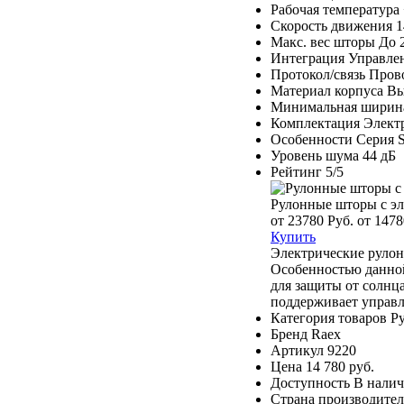
Рабочая температура
Скорость движения
1
Макс. вес шторы
До 
Интеграция
Управлен
Протокол/связь
Прово
Материал корпуса
Вы
Минимальная ширин
Комплектация
Элект
Особенности
Серия S
Уровень шума
44 дБ
Рейтинг
5/5
Рулонные шторы c э
от 23780 Руб.
от 1478
Купить
Электрические рулон
Особенностью данной
для защиты от солнца
поддерживает управл
Категория товаров
Р
Бренд
Raex
Артикул
9220
Цена
14 780 руб.
Доступность
В нали
Страна производител