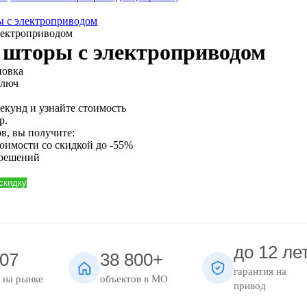
ы с электроприводом
лектроприводом
 шторы с электроприводом
новка
ключ
секунд и узнайте стоимость
р.
в, вы получите:
тоимости
со скидкой до -55%
 решений
 скидку
до 12 ле
007
38 800+
гарантия на
 на рынке
объектов в МО
привод