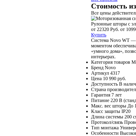
Стоимость и
Все цены действитель
Рулонные шторы с э
от 22320 Руб.
от 1099
Купить
Система Novo WT — 
моментом обеспечива
«умного дома», позв
интерьерах.
Категория товаров
М
Бренд
Novo
Артикул
4317
Цена
10 990 руб.
Доступность
В нали
Страна производител
Гарантия
7 лет
Питание
220 В (стан
Макс. вес шторы
До 
Класс защиты
IP20
Длина системы
200 с
Протокол/связь
Прово
Тип монтажа
Универ
Особенности
Высоки