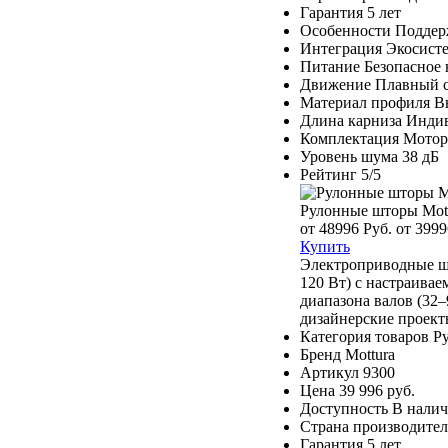
Гарантия
5 лет
Особенности
Поддер
Интеграция
Экосист
Питание
Безопасное 
Движение
Плавный с
Материал профиля
В
Длина карниза
Индив
Комплектация
Мотор,
Уровень шума
38 дБ
Рейтинг
5/5
Рулонные шторы Mot
от 48996 Руб.
от 3999
Купить
Электроприводные шт
120 Вт) с настраива
диапазона валов (32
дизайнерские проект
Категория товаров
Р
Бренд
Mottura
Артикул
9300
Цена
39 996 руб.
Доступность
В нали
Страна производител
Гарантия
5 лет