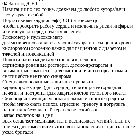
04
За город/СНТ
Навигация по гео-точке, доезжаем до любого хутора/дачи.
Что у врача с собой
Портативный кардиограф (ЭКГ) и тонометр
чтобы проверить работу сердца и исключить риски инфаркта
или инсульта перед началом лечения
Глюкометр и пульсоксиметр
для мгновенного анализа уровня сахара и насыщения крови
кислородом (особенно важно для пациентов с диабетом и
тяжелой интоксикацией
Полный набор медикаментов для капельниц
сертифицированные растворы, детокс-препараты и
витаминные комплексы для быстрой очистки организма и
снятия абстинентного синдрома
Специализированные защитные препараты
кардиопротекторы (для сердца), гепатопротекторы (для
печени) и ноотропы (для защиты клеток головного мозга)
Сильнодействующие успокоительные и сонные средства
чтобы мягко снять психоз, агрессию, тревогу и погрузить
пациента в безопасный терапевтический сон
Запас таблеток на 3 дня
врач оставляет медикаменты и расписывает четкий план их
приема для самостоятельного восстановления пациента после
уезда бригады