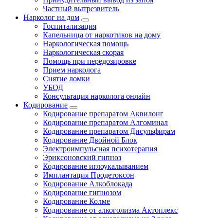
Частный вытрезвитель
Нарколог на дом
Госпитализация
Капельница от наркотиков на дому
Наркологическая помощь
Наркологическая скорая
Помощь при передозировке
Прием нарколога
Снятие ломки
УБОД
Консультация нарколога онлайн
Кодирование
Кодирование препаратом Аквилонг
Кодирование препаратом Алгоминал
Кодирование препаратом Дисульфирам
Кодирование Двойной Блок
Электроимпульсная психотерапия
Эриксоновский гипноз
Кодирование иглоукалыванием
Имплантация Продетоксон
Кодирование Алкоблокада
Кодирование гипнозом
Кодирование Колме
Кодирование от алкоголизма Актоплекс