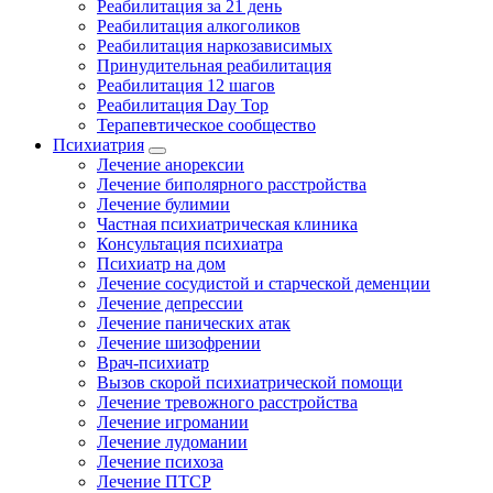
Реабилитация за 21 день
Реабилитация алкоголиков
Реабилитация наркозависимых
Принудительная реабилитация
Реабилитация 12 шагов
Реабилитация Day Top
Терапевтическое сообщество
Психиатрия
Лечение анорексии
Лечение биполярного расстройства
Лечение булимии
Частная психиатрическая клиника
Консультация психиатра
Психиатр на дом
Лечение сосудистой и старческой деменции
Лечение депрессии
Лечение панических атак
Лечение шизофрении
Врач-психиатр
Вызов скорой психиатрической помощи
Лечение тревожного расстройства
Лечение игромании
Лечение лудомании
Лечение психоза
Лечение ПТСР