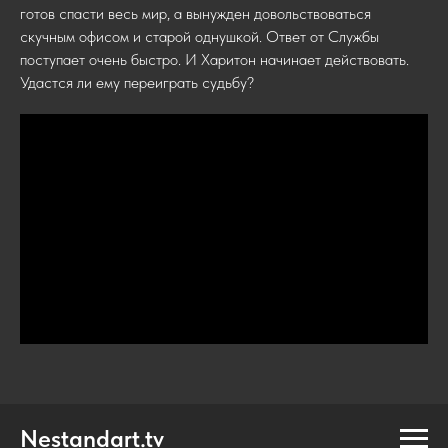
готов спасти весь мир, а вынужден довольствоваться
скучным офисом и старой однушкой. Ответ от Службы
поступает очень быстро. И Харитон начинает действовать.
Удастся ли ему переиграть судьбу?
Nestandart.tv