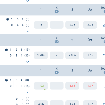
X
To
1
2
Üst
1
6
1
(0)
1.61
-
2.35
2.05
2
0
4
4
(0)
X
To
1
2
Üst
1
6
1
(15)
1.784
-
2.056
1.65
2
0
3
4
(30)
X
To
1
2
Üst
1
6
4
(0)
1.03
-
12.5
1.77
0
3
3
(15)
0
0
(0)
4.06
-
1.24
1.87
2
0
0
(0)