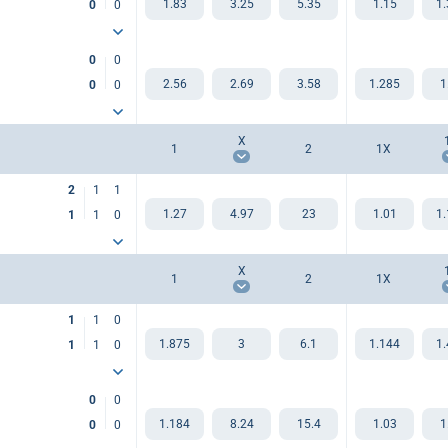
1.83
3.25
5.35
1.15
1
0
0
0
0
2.56
2.69
3.58
1.285
1
0
0
X
1
2
1X
2
1
1
1.27
4.97
23
1.01
1
1
1
0
X
1
2
1X
1
1
0
1.875
3
6.1
1.144
1
1
1
0
0
0
1.184
8.24
15.4
1.03
1
0
0