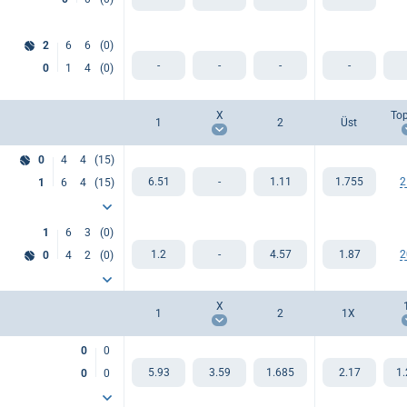
2
6
6
(0)
-
-
-
-
0
1
4
(0)
X
To
1
2
Üst
0
4
4
(15)
6.51
-
1.11
1.755
2
1
6
4
(15)
1
6
3
(0)
1.2
-
4.57
1.87
2
0
4
2
(0)
X
1
2
1X
0
0
5.93
3.59
1.685
2.17
1
0
0