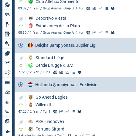
Club Atlético Sarmiento
03:32
1. Yarı
Grup Aşama. Grup B. 4. tur
Deportivo Riesta
Estudiantes de La Plata
05:30
1. Yarı
Grup Aşama. Grup A. 4. tur
Belçika Şampiyonası. Jupiler Ligi
Standard Liège
Cercle Brugge K.S.V.
71:20
2. Yarı
Tur 1
Hollanda Şampiyonası. Eredivisie
Go Ahead Eagles
Willem II
47:20
2. Yarı
Tur 1
PSV Eindhoven
Fortuna Sittard
8 dakika içinde başlıyor
Tur 1