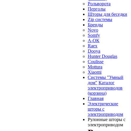
Рольворота
Перголы
Шторы для беседки
Zip системы
Бренды
Novo
Somfy
А-ОК
Raex
Dooya
Hunter Douglas
Coulisse
Mottura
Xiaomi
Системы "Умный
дом"
Каталог
электроприводов
(корзина)
Главная
Электрические
шторы с
электроприводом
Рулонные шторы с
электроприводом