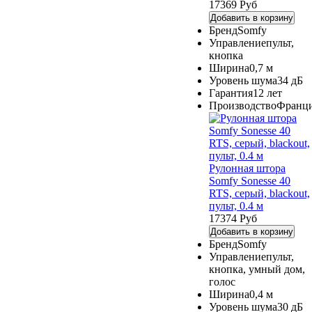
17369 Руб
Добавить в корзину
Бренд
Somfy
Управление
пульт,
кнопка
Ширина
0,7 м
Уровень шума
34 дБ
Гарантия
12 лет
Производство
Франц
Рулонная штора
Somfy Sonesse 40
RTS, серый, blackout,
пульт, 0.4 м
17374 Руб
Добавить в корзину
Бренд
Somfy
Управление
пульт,
кнопка, умный дом,
голос
Ширина
0,4 м
Уровень шума
30 дБ