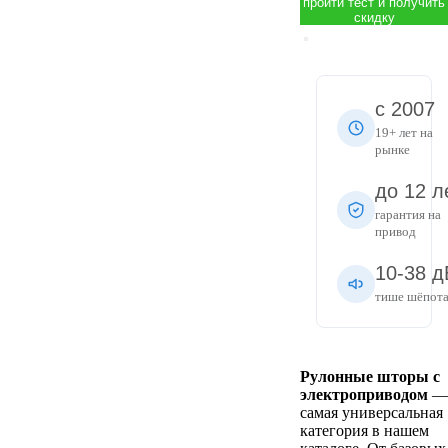
пройти тест и получить
скидку
с 2007
19+ лет на
рынке
до 12 л
гарантия на
привод
10-38 д
тише шёпот
Рулонные шторы с
электроприводом
—
самая универсальная
категория в нашем