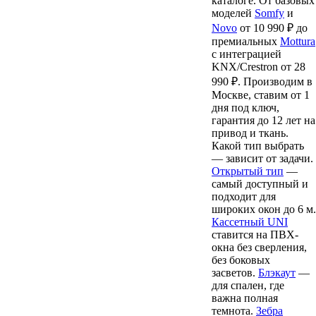
каталоге. От базовых
моделей
Somfy
и
Novo
от 10 990 ₽ до
премиальных
Mottura
с интеграцией
KNX/Crestron от 28
990 ₽. Производим в
Москве, ставим от 1
дня под ключ,
гарантия до 12 лет на
привод и ткань.
Какой тип выбрать
— зависит от задачи.
Открытый тип
—
самый доступный и
подходит для
широких окон до 6 м.
Кассетный UNI
ставится на ПВХ-
окна без сверления,
без боковых
засветов.
Блэкаут
—
для спален, где
важна полная
темнота.
Зебра