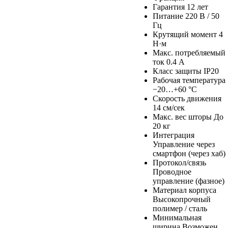
Гарантия
12 лет
Питание
220 В / 50
Гц
Крутящий момент
4
Н·м
Макс. потребляемый
ток
0.4 А
Класс защиты
IP20
Рабочая температура
−20…+60 °C
Скорость движения
14 см/сек
Макс. вес шторы
До
20 кг
Интеграция
Управление через
смартфон (через хаб)
Протокол/связь
Проводное
управление (фазное)
Материал корпуса
Высокопрочный
полимер / сталь
Минимальная
ширина
Возможен