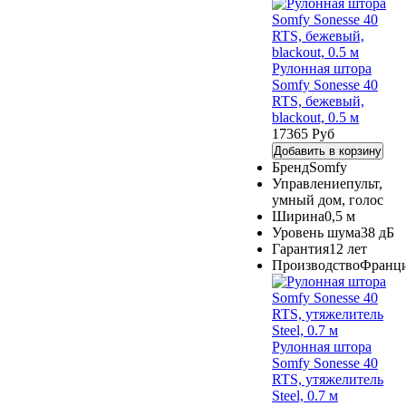
Рулонная штора
Somfy Sonesse 40
RTS, бежевый,
blackout, 0.5 м
17365 Руб
Добавить в корзину
Бренд
Somfy
Управление
пульт,
умный дом, голос
Ширина
0,5 м
Уровень шума
38 дБ
Гарантия
12 лет
Производство
Франц
Рулонная штора
Somfy Sonesse 40
RTS, утяжелитель
Steel, 0.7 м