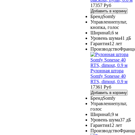
17357 Руб
Добавить в корзину
Бренд
Somfy
Управление
пульт,
кнопка, голос
Ширина
0,6 м
Уровень шума
41 дБ
Гарантия
12 лет
Производство
Франц
Рулонная штора
Somfy Sonesse 40
RTS, dimout, 0.9 м
17361 Руб
Добавить в корзину
Бренд
Somfy
Управление
пульт,
голос
Ширина
0,9 м
Уровень шума
37 дБ
Гарантия
12 лет
Производство
Франц