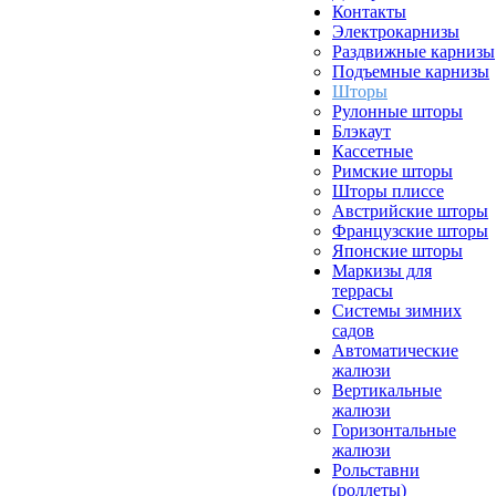
Контакты
Электрокарнизы
Раздвижные карнизы
Подъемные карнизы
Шторы
Рулонные шторы
Блэкаут
Кассетные
Римские шторы
Шторы плиссе
Австрийские шторы
Французские шторы
Японские шторы
Маркизы для
террасы
Системы зимних
садов
Автоматические
жалюзи
Вертикальные
жалюзи
Горизонтальные
жалюзи
Рольставни
(роллеты)