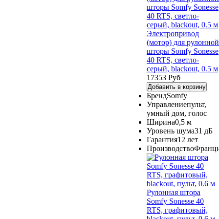
Электропривод
(мотор) для рулонной
шторы Somfy Sonesse
40 RTS, светло-
серый, blackout, 0.5 м
17353 Руб
Добавить в корзину
Бренд
Somfy
Управление
пульт,
умный дом, голос
Ширина
0,5 м
Уровень шума
31 дБ
Гарантия
12 лет
Производство
Франц
Рулонная штора
Somfy Sonesse 40
RTS, графитовый,
blackout, пульт, 0.6 м