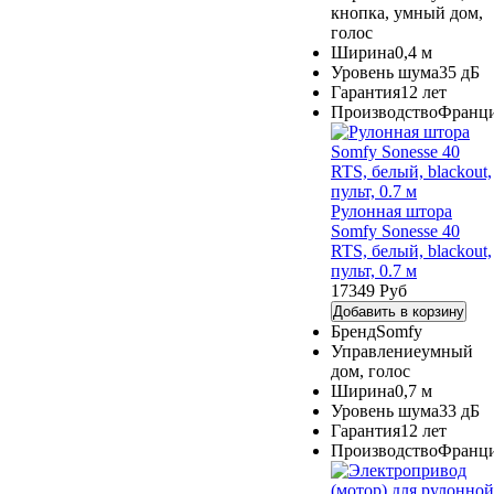
кнопка, умный дом,
голос
Ширина
0,4 м
Уровень шума
35 дБ
Гарантия
12 лет
Производство
Франц
Рулонная штора
Somfy Sonesse 40
RTS, белый, blackout,
пульт, 0.7 м
17349 Руб
Добавить в корзину
Бренд
Somfy
Управление
умный
дом, голос
Ширина
0,7 м
Уровень шума
33 дБ
Гарантия
12 лет
Производство
Франц