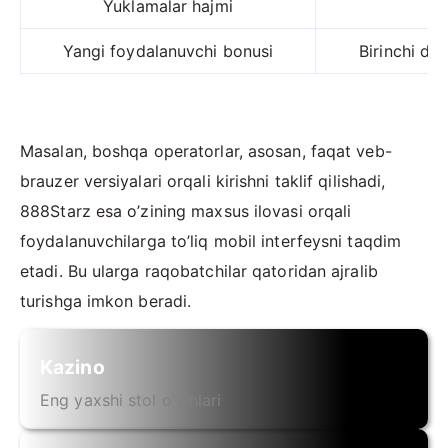
Yuklamalar hajmi
Yangi foydalanuvchi bonusi
Birinchi de
Masalan, boshqa operatorlar, asosan, faqat veb-
brauzer versiyalari orqali kirishni taklif qilishadi,
888Starz esa o’zining maxsus ilovasi orqali
foydalanuvchilarga to’liq mobil interfeysni taqdim
etadi. Bu ularga raqobatchilar qatoridan ajralib
turishga imkon beradi.
Kazino
Eng yaxshi stol o'yinlari