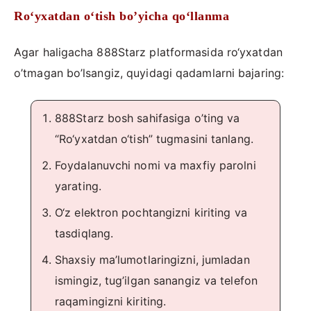
Roʻyxatdan oʻtish bo’yicha qoʻllanma
Agar haligacha 888Starz platformasida ro‘yxatdan
o’tmagan bo’lsangiz, quyidagi qadamlarni bajaring:
888Starz bosh sahifasiga o’ting va
“Ro‘yxatdan o‘tish” tugmasini tanlang.
Foydalanuvchi nomi va maxfiy parolni
yarating.
O‘z elektron pochtangizni kiriting va
tasdiqlang.
Shaxsiy ma’lumotlaringizni, jumladan
ismingiz, tug’ilgan sanangiz va telefon
raqamingizni kiriting.