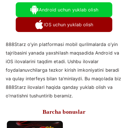
Android uchun yuklab olish
IOS uchun yuklab olish
888Starz o’yin platformasi mobil qurilmalarda o’yin
tajribasini yanada yaxshilash maqsadida Android va
iOS ilovalarini taqdim etadi. Ushbu ilovalar
foydalanuvchilarga tezkor kirish imkoniyatini beradi
va qulay interfeys bilan ta’minlaydi. Bu maqolada biz
888Starz ilovalari haqida qanday yuklab olish va
o’rnatishni tushuntirib beramiz.
Barcha bonuslar