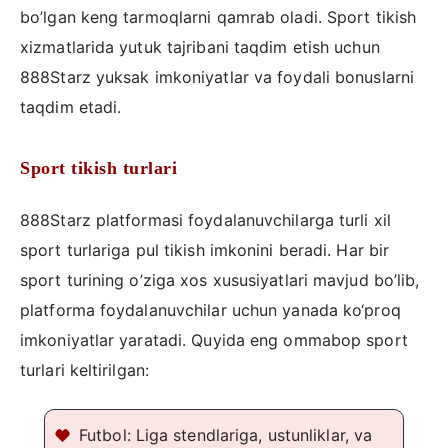
bo’lgan keng tarmoqlarni qamrab oladi. Sport tikish
xizmatlarida yutuk tajribani taqdim etish uchun
888Starz yuksak imkoniyatlar va foydali bonuslarni
taqdim etadi.
Sport tikish turlari
888Starz platformasi foydalanuvchilarga turli xil
sport turlariga pul tikish imkonini beradi. Har bir
sport turining o’ziga xos xususiyatlari mavjud bo’lib,
platforma foydalanuvchilar uchun yanada ko‘proq
imkoniyatlar yaratadi. Quyida eng ommabop sport
turlari keltirilgan:
Futbol: Liga stendlariga, ustunliklar, va