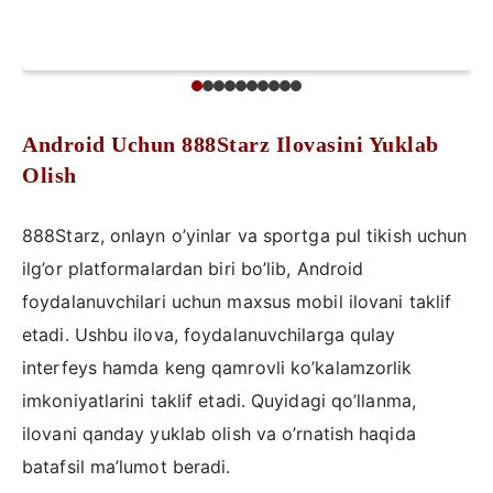
Android Uchun 888Starz Ilovasini Yuklab
Olish
888Starz, onlayn o’yinlar va sportga pul tikish uchun
ilg’or platformalardan biri bo’lib, Android
foydalanuvchilari uchun maxsus mobil ilovani taklif
etadi. Ushbu ilova, foydalanuvchilarga qulay
interfeys hamda keng qamrovli ko’kalamzorlik
imkoniyatlarini taklif etadi. Quyidagi qo’llanma,
ilovani qanday yuklab olish va o’rnatish haqida
batafsil ma’lumot beradi.