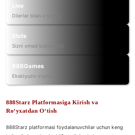
Live
Dilerlar bilan o'ynang
Slots
Sizni omad kutmoqda!
888Games
Eksklyuziv o'yinlar
888Starz Platformasiga Kirish va
Ro‘yxatdan O‘tish
888Starz platformasi foydalanuvchilar uchun keng