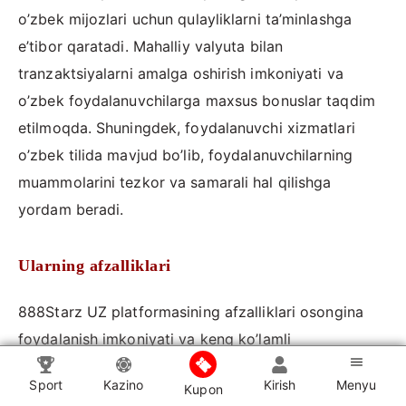
o’zbek mijozlari uchun qulayliklarni ta’minlashga
e’tibor qaratadi. Mahalliy valyuta bilan
tranzaktsiyalarni amalga oshirish imkoniyati va
o’zbek foydalanuvchilarga maxsus bonuslar taqdim
etilmoqda. Shuningdek, foydalanuvchi xizmatlari
o’zbek tilida mavjud bo’lib, foydalanuvchilarning
muammolarini tezkor va samarali hal qilishga
yordam beradi.
Ularning afzalliklari
888Starz UZ platformasining afzalliklari osongina
foydalanish imkoniyati va keng ko’lamli
imkoniyatlarida ko’rinadi. Ushbu platforma,
Menyu
Sport
Kazino
Kirish
Kupon
foydalanuvchilarining turli talablari va qiziqishlariga