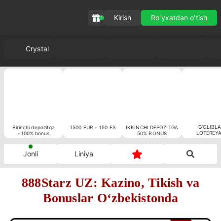
Kirish
Ro'yxatdan o'tish
Crystal
G'OLIBL
Birinchi depozitga
1500 EUR + 150 FS
IKKINCHI DEPOZITGA
LOTEREYA
+100% bonus
50% BONUS
Jonli
Liniya
888Starz UZ: Kazino, Tikish va
Bonuslar O‘zbekistonda