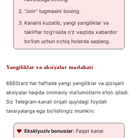
“Join” tugmasini bosing.
Kanalni kuzatib, yangi yangiliklar va
takliflar to’g’risida o’z vaqtida xabardor
bo’lish uchun ochiq holatda saqlang.
Yangiliklar va aksiyalar maslahati
888Starz har haftada yangi yangiliklar va qiziqarli
aksiyalar haqida ommaviy ma’lumotlarni e’lon qiladi.
Siz Telegram kanali orqali quyidagi foydali
tavsiyalarga ega bo’lishingiz mumkin:
Eksklyuziv bonuslar:
Faqat kanal