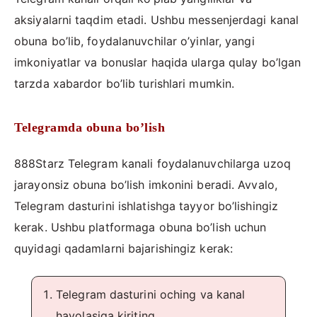
aksiyalarni taqdim etadi. Ushbu messenjerdagi kanal
obuna bo’lib, foydalanuvchilar o’yinlar, yangi
imkoniyatlar va bonuslar haqida ularga qulay bo’lgan
tarzda xabardor bo’lib turishlari mumkin.
Telegramda obuna bo’lish
888Starz Telegram kanali foydalanuvchilarga uzoq
jarayonsiz obuna bo’lish imkonini beradi. Avvalo,
Telegram dasturini ishlatishga tayyor bo’lishingiz
kerak. Ushbu platformaga obuna bo’lish uchun
quyidagi qadamlarni bajarishingiz kerak:
Telegram dasturini oching va kanal
havolasiga kiriting.