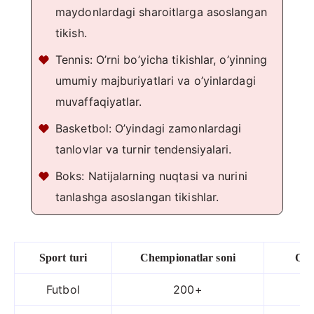
maydonlardagi sharoitlarga asoslangan
tikish.
Tennis: O’rni bo’yicha tikishlar, o’yinning
umumiy majburiyatlari va o’yinlardagi
muvaffaqiyatlar.
Basketbol: O’yindagi zamonlardagi
tanlovlar va turnir tendensiyalari.
Boks: Natijalarning nuqtasi va nurini
tanlashga asoslangan tikishlar.
Sport turi
Chempionatlar soni
O’r
Futbol
200+