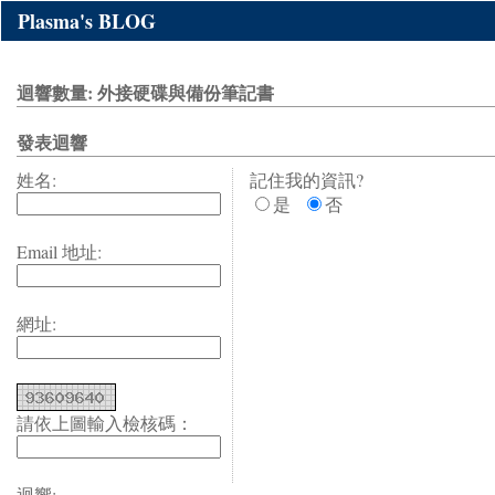
Plasma's BLOG
迴響數量: 外接硬碟與備份筆記書
發表迴響
姓名:
記住我的資訊?
是
否
Email 地址:
網址:
請依上圖輸入檢核碼：
迴響: