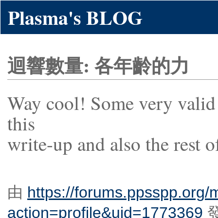
Plasma's BLOG
迴響數量: 各年齡的力
Way cool! Some very valid 
this
write-up and also the rest of
由
https://forums.ppsspp.org
action=profile&uid=1773369
發