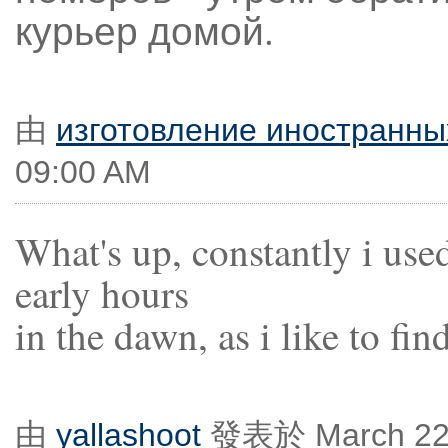
курьер домой.
由
изготовление иностранны
09:00 AM
What's up, constantly i used
early hours
in the dawn, as i like to fi
由
yallashoot
發表於 March 22,