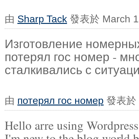
由
Sharp Tack
發表於 March 10
Изготовление номерны
потерял гос номер - м
сталкивались с ситуаци
由
потерял гос номер
發表於 Ma
Hello arre using Wordpress
I'm new to the blog world b