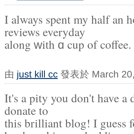
I always spent my half an ho
reviews everyday
alοng ԝith ɑ cup of coffee.
由
just kill cc
發表於 March 20, 
It's a pity you don't have a 
donate to
this brilliant blog! I guess f