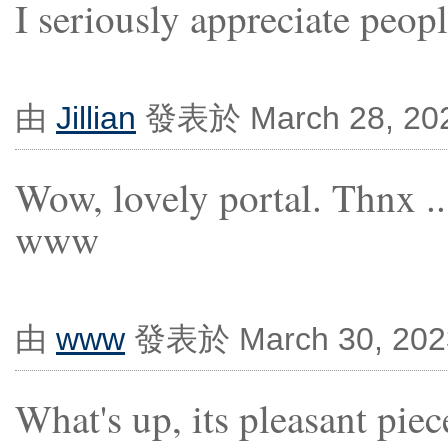
I seriously appreciate peopl
由
Jillian
發表於 March 28, 202
Wow, lovely portal. Thnx ..
www
由
www
發表於 March 30, 2023
What's up, its pleasant pie