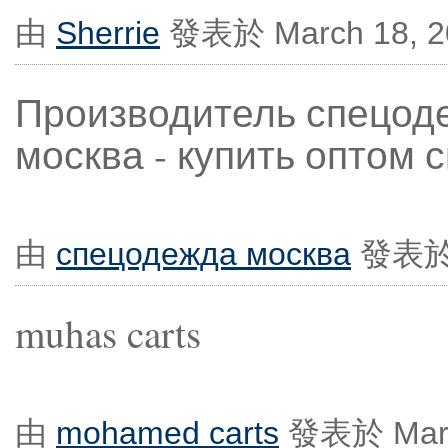
由
Sherrie
發表於 March 18, 20
Производитель спецод
москва - купить оптом 
由
спецодежда москва
發表於 M
muhas carts
由
mohamed carts
發表於 March