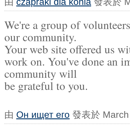
由
czapraki dla konia
發表於 Mar
We're a group of volunteer
our community.
Your web site offered us wi
work on. You've done an im
community will
be grateful to you.
由
Он ищет его
發表於 March 6