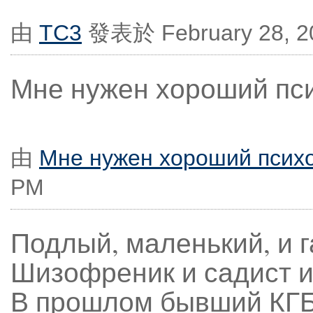
由
TC3
發表於 February 28, 2
Мне нужен хороший пс
由
Мне нужен хороший псих
PM
Подлый, маленький, и 
Шизофреник и садист и
В прошлом бывший КГБ