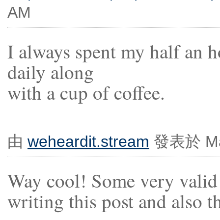
AM
I always spent my half an h
daily along
with a cup of coffee.
由
weheardit.stream
發表於 Marc
Way cool! Some very valid 
writing this post and also th