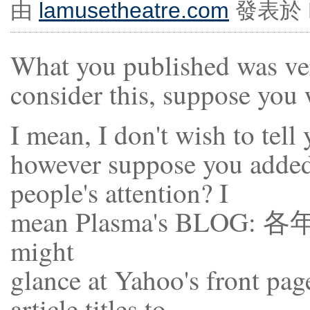
由
lamusetheatre.com
發表於 Ma
What you published was ve
consider this, suppose you w
I mean, I don't wish to tell
however suppose you added
people's attention? I
mean Plasma's BLOG: 各年齡
might
glance at Yahoo's front pag
article titles to