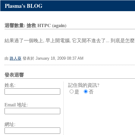
Plasma's BLOG
迴響數量: 搶救 HTPC (again)
結果過了一個晚上, 早上開電腦, 它又開不進去了... 到底是怎麼樣
由
路人葵
發表於 January 18, 2009 08:37 AM
發表迴響
姓名:
記住我的資訊?
是
否
Email 地址:
網址: