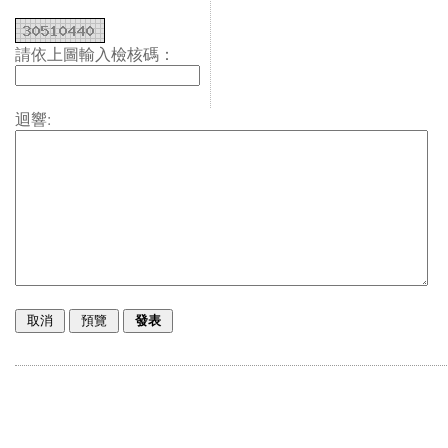
請依上圖輸入檢核碼：
迴響: