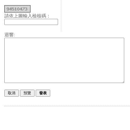
請依上圖輸入檢核碼：
迴響: