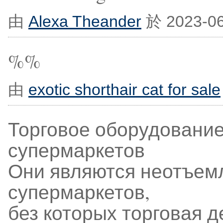
由
Alexa Theander
於 2023-0
%%
由
exotic shorthair cat for sale
Торговое оборудование
супермаркетов
Они являются неотъем
супермаркетов,
без которых торговая 