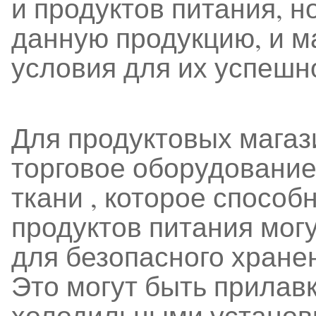
и продуктов питания, н
данную продукцию, и м
условия для их успешн
Для продуктовых мага
торговое оборудование
ткани , которое способ
продуктов питания мог
для безопасного хране
Это могут быть прилав
холодильными установ