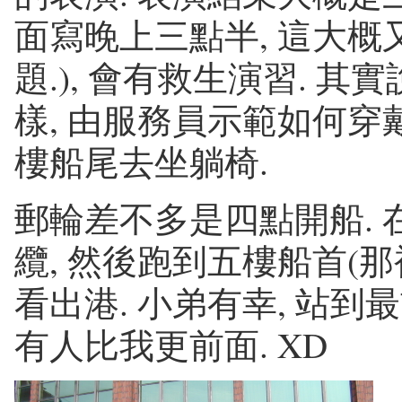
面寫晚上三點半, 這大
題.), 會有救生演習. 
樣, 由服務員示範如何穿戴
樓船尾去坐躺椅.
郵輪差不多是四點開船.
纜, 然後跑到五樓船首(
看出港. 小弟有幸, 站到
有人比我更前面. XD