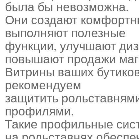
была бы невозможна.
Они создают комфортн
выполняют полезные
функции, улучшают диз
повышают продажи маг
Витрины ваших бутиков
рекомендуем
защитить рольставням
профилями.
Такие профильные сис
на рольставнях обеспе