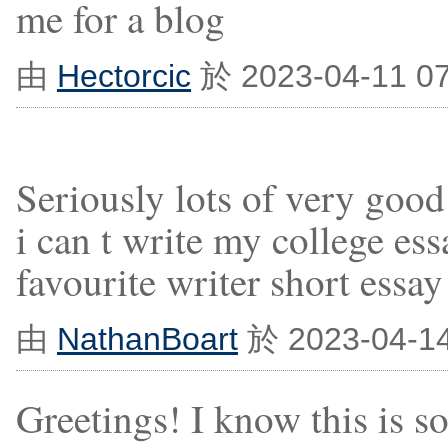
me for a blog
由
Hectorcic
於 2023-04-11 0
Seriously lots of very good
i can t write my college es
favourite writer short essay
由
NathanBoart
於 2023-04-1
Greetings! I know this is s