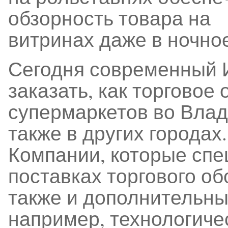
обзорность товара на
витринах даже в ночно
Сегодня современный И
заказать, как торговое
супермаркетов во Влади
также в других городах.
Компании, которые спе
поставках торгового о
также и дополнительны
например, технологиче