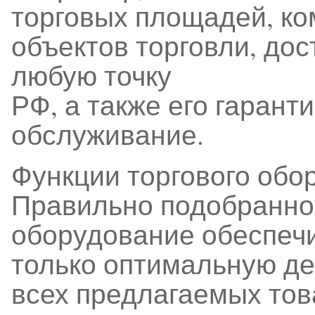
торговых площадей, к
объектов торговли, дос
любую точку
РФ, а также его гарант
обслуживание.
Функции торгового обо
Правильно подобранное
оборудование обеспечи
только оптимальную д
всех предлагаемых тов