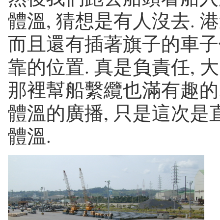
體溫, 猜想是有人沒去.
而且還有插著旗子的車子
靠的位置. 真是負責任, 
那裡幫船繫纜也滿有趣的.
體溫的廣播, 只是這次是
體溫.