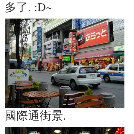
多了. :D~
國際通街景.