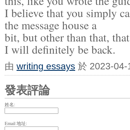
this, like you wrote the gui
I believe that you simply 
the message house a
bit, but other than that, tha
I will definitely be back.
由
writing essays
於 2023-04-
發表評論
姓名:
Email 地址: