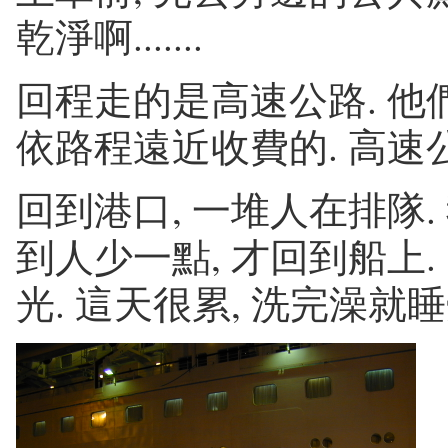
乾淨啊.......
回程走的是高速公路. 他
依路程遠近收費的. 高速
回到港口, 一堆人在排隊.
到人少一點, 才回到船上. 
光. 這天很累, 洗完澡就睡